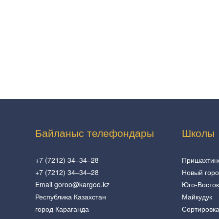
Байланыс телефондары
Школы
+7 (7212) 34–34–28
Пришахтин
+7 (7212) 34–34–28
Новый гор
Email goroo@kargoo.kz
Юго-Восток
Республика Казахстан
Майкудук
город Караганда
Сортировк