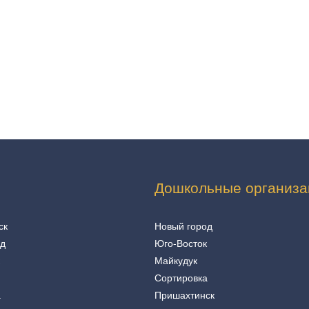
Дошкольные организа
ск
Новый город
од
Юго-Восток
Майкудук
Сортировка
а
Пришахтинск