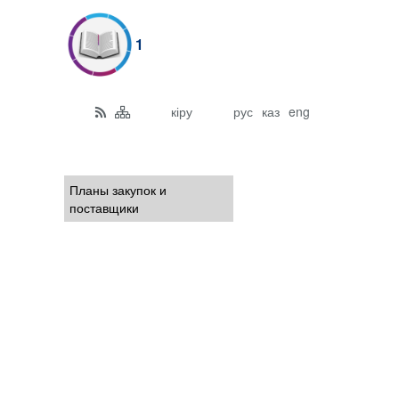
1
кіру
рус
каз
eng
Планы закупок и
поставщики