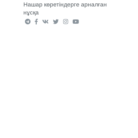
Нашар көретіндерге арналған
нұсқа