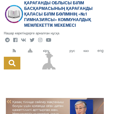
ҚАРАҒАНДЫ ОБЛЫСЫ БІЛІМ
БАСҚАРМАСЫНЫҢ ҚАРАҒАНДЫ
ҚАЛАСЫ БІЛІМ БӨЛІМІНІҢ «№1
ГИМНАЗИЯСЫ» КОММУНАЛДЫҚ
МЕМЛЕКЕТТІК МЕКЕМЕСІ
Нашар көретіндерге арналған нұсқа
кіру
рус
каз
eng