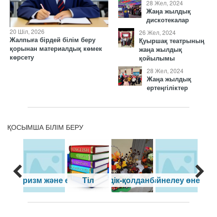
28 Жел, 2024
Жаңа жылдық
дискотекалар
20 Шіл, 2026
26 Жел, 2024
Жалпыға бірдей білім беру
Қуыршақ театрының
қорынан материалдық көмек
жаңа жылдық
көрсету
қойылымы
28 Жел, 2024
Жаңа жылдық
ертеңгіліктер
ҚОСЫМША БІЛІМ БЕРУ
рт, туризм және өлке тану
Тіл
Сәндік-қолданбалы
Бейнелеу өнері
Теат