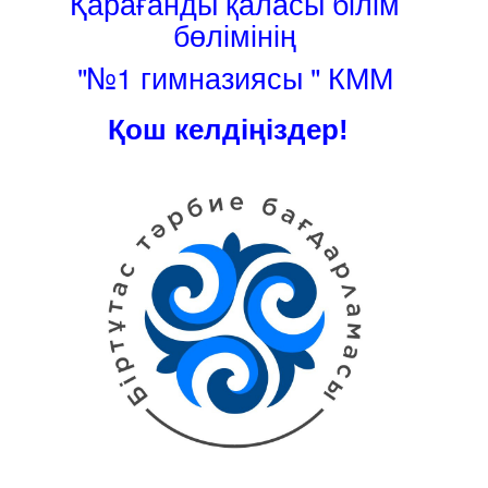
Қарағанды қаласы білім
бөлімінің
"№1 гимназиясы " КММ
Қош келдіңіздер!