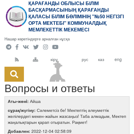
ҚАРАҒАНДЫ ОБЛЫСЫ БІЛІМ
БАСҚАРМАСЫНЫҢ ҚАРАҒАНДЫ
ҚАЛАСЫ БІЛІМ БӨЛІМІНІҢ "№50 НЕГІЗГІ
ОРТА МЕКТЕБІ" КОММУНАЛДЫҚ
МЕМЛЕКЕТТІК МЕКЕМЕСІ
Нашар көретіндерге арналған нұсқа
кіру
рус
каз
eng
Вопросы и ответы
Аты-жөнi:
Айша
сұрақ/жүгіну:
Сәлеметсіз бе! Мектептің әлеуметтік
желілердегі мекен-жайын жазсаңыз! Таба алмадым, Мектеп
жаңалықтарын қарап отыратын. Рақмет!
Добавлен:
2022-12-04 02:58:09