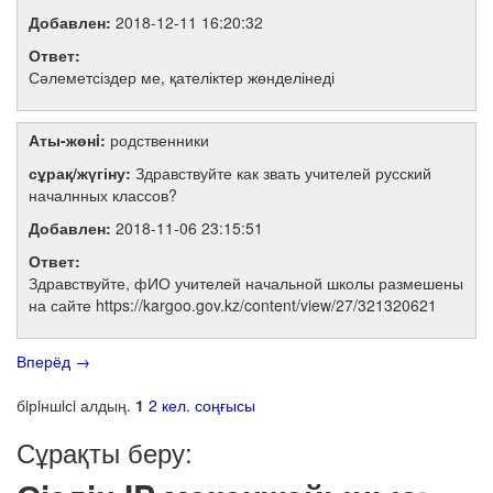
Добавлен:
2018-12-11 16:20:32
Ответ:
Сәлеметсіздер ме, қателіктер жөнделінеді
Аты-жөнi:
родственники
сұрақ/жүгіну:
Здравствуйте как звать учителей русский
началнных классов?
Добавлен:
2018-11-06 23:15:51
Ответ:
Здравствуйте, фИО учителей начальной школы размешены
на сайте https://kargoo.gov.kz/content/view/27/321320621
Вперёд
→
бiрiншiсi
алдың.
1
2
кел.
соңғысы
Сұрақты беру: