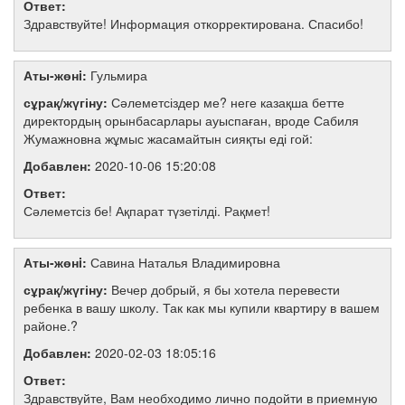
Ответ:
Здравствуйте! Информация откорректирована. Спасибо!
Аты-жөнi:
Гульмира
сұрақ/жүгіну:
Сәлеметсіздер ме? неге казақша бетте
директордың орынбасарлары ауыспаған, вроде Сабиля
Жумажновна жұмыс жасамайтын сияқты еді гой:
Добавлен:
2020-10-06 15:20:08
Ответ:
Сәлеметсіз бе! Ақпарат түзетілді. Рақмет!
Аты-жөнi:
Савина Наталья Владимировна
сұрақ/жүгіну:
Вечер добрый, я бы хотела перевести
ребенка в вашу школу. Так как мы купили квартиру в вашем
районе.?
Добавлен:
2020-02-03 18:05:16
Ответ:
Здравствуйте, Вам необходимо лично подойти в приемную