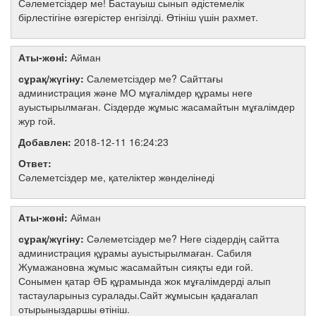
Сәлеметсіздер ме! Бастауыш сынып әдістемелік
бірлестігіне өзгерістер енгізілді. Өтініш үшін рахмет.
Аты-жөнi:
Айман
сұрақ/жүгіну:
Салеметсіздер ме? Сайттағы
администрация және МО мұғалімдер құрамы неге
ауыстырылмаған. Сіздерде жұмыс жасамайтын мұғалімдер
жур гой.
Добавлен:
2018-12-11 16:24:23
Ответ:
Сәлеметсіздер ме, қателіктер жөнделінеді
Аты-жөнi:
Айман
сұрақ/жүгіну:
Сәлеметсіздер ме? Неге сіздердің сайтта
администрация құрамы ауыстырылмаған. Сабиля
Жумажановна жұмыс жасамайтын сияқты еди гой.
Сонымен қатар ӘБ құрамында жок мұғалімдерді алып
тастауларыныз суралады.Сайт жұмысын қадағалап
отырыныздаршы өтініш.