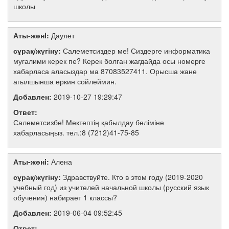
школы
Аты-жөнi:
Даулет
сұрақ/жүгіну:
Салеметсиздер ме! Сиздерге информатика
мугалими керек пе? Керек болган жагдайда осы номерге
хабарласа аласыздар ма 87083527411. Орысша жане
агылшынша еркин сойлеймин.
Добавлен:
2019-10-27 19:29:47
Ответ:
Салеметсизбе! Мектептің қабылдау бөліміне
хабарласыңыз. тел.:8 (7212)41-75-85
Аты-жөнi:
Алена
сұрақ/жүгіну:
Здравствуйте. Кто в этом году (2019-2020
учебный год) из учителей начальной школы (русский язык
обучения) набирает 1 классы?
Добавлен:
2019-06-04 09:52:45
Ответ: