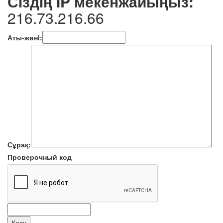
Сiздiң IP мекенжайыңыз:
216.73.216.66
Аты-жөнi:
Сұрақ:
Проверочный код