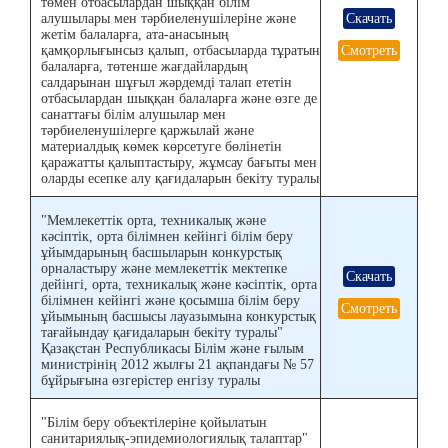
төмен отбасылардан шыққан білім
алушылары мен тәрбиеленушілеріне және
Скачать
жетім балаларға, ата-анасының
қамқорлығынсыз қалып, отбасыларда тұратын
Смотреть
балаларға, төтенше жағдайлардың
салдарынан шұғыл жәрдемді талап ететін
отбасылардан шыққан балаларға және өзге де
санаттағы білім алушылар мен
тәрбиеленушілерге қаржылай және
материалдық көмек көрсетуге бөлінетін
қаражатты қалыптастыру, жұмсау бағыты мен
оларды есепке алу қағидаларын бекіту туралы
"Мемлекеттік орта, техникалық және
кәсіптік, орта білімнен кейінгі білім беру
ұйымдарының басшыларын конкурстық
орналастыру және мемлекеттік мектепке
Скачать
дейінгі, орта, техникалық және кәсіптік, орта
білімнен кейінгі және қосымша білім беру
Смотреть
ұйымының басшысы лауазымына конкурстық
тағайындау қағидаларын бекіту туралы"
Қазақстан Республикасы Білім және ғылым
министрінің 2012 жылғы 21 ақпандағы № 57
бұйрығына өзгерістер енгізу туралы
"Білім беру объектілеріне қойылатын
санитариялық-эпидемиологиялық талаптар"