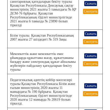
санитариялық қағидаларын бекіту туралы
Скачать
Қазақстан Республикасы Денсаулық сақтау
министрінің 2021 жылғы 5 тамыздағы № ҚР
Смотреть
ДСМ-76 бұйрығы. Қазақстан
Республикасының Әділет министрлігінде
2021 жылғы 6 тамызда № 23890 болып
тіркелді
Скачать
Білім туралы. Қазақстан Республикасының
2007 жылғы 27 шілдедегі № 319 Заңы.
Смотреть
Мемлекеттік және мемлекеттік емес
Скачать
ұйымдарда құжаттама жасау, құжаттаманы
басқару және электрондық құжат айналымы
Смотреть
жүйелерін пайдалану қағидаларын бекіту
туралы
Педагогикалық әдептің кейбір мәселелері
туралы Қазақстан Республикасы Білім және
Скачать
ғылым министрінің 2020 жылғы 11
мамырдағы № 190 бұйрығы. Қазақстан
Смотреть
Республикасының Әділет министрлігінде
2020 жылғы 12 мамырда № 20619 болып
тіркелді.