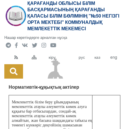
ҚАРАҒАНДЫ ОБЛЫСЫ БІЛІМ
БАСҚАРМАСЫНЫҢ ҚАРАҒАНДЫ
ҚАЛАСЫ БІЛІМ БӨЛІМІНІҢ "№50 НЕГІЗГІ
ОРТА МЕКТЕБІ" КОММУНАЛДЫҚ
МЕМЛЕКЕТТІК МЕКЕМЕСІ
Нашар көретіндерге арналған нұсқа
кіру
рус
каз
eng
Нормативтік-құқықтық актілер
Мемлекеттік білім беру ұйымдарының
мемлекеттік атаулы әлеуметтік көмек алуға
құқығы бар отбасылардан, сондай-ақ
мемлекеттік атаулы әлеуметтік көмек
алмайтын, жан басына шаққандағы табысы ең
төменгі күнкөріс деңгейінің шамасынан