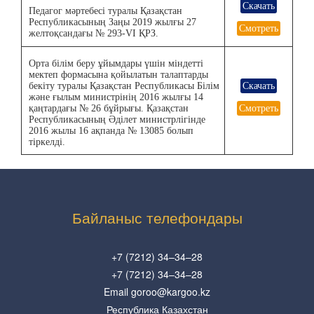
Скачать
Педагог мәртебесі туралы Қазақстан
Республикасының Заңы 2019 жылғы 27
Смотреть
желтоқсандағы № 293-VІ ҚРЗ.
Орта білім беру ұйымдары үшін міндетті
мектеп формасына қойылатын талаптарды
бекіту туралы Қазақстан Республикасы Білім
Скачать
және ғылым министрінің 2016 жылғы 14
қаңтардағы № 26 бұйрығы. Қазақстан
Смотреть
Республикасының Әділет министрлігінде
2016 жылы 16 ақпанда № 13085 болып
тіркелді.
Байланыс телефондары
+7 (7212) 34–34–28
+7 (7212) 34–34–28
Email goroo@kargoo.kz
Республика Казахстан