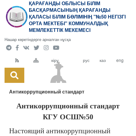
ҚАРАҒАНДЫ ОБЛЫСЫ БІЛІМ
БАСҚАРМАСЫНЫҢ ҚАРАҒАНДЫ
ҚАЛАСЫ БІЛІМ БӨЛІМІНІҢ "№50 НЕГІЗГІ
ОРТА МЕКТЕБІ" КОММУНАЛДЫҚ
МЕМЛЕКЕТТІК МЕКЕМЕСІ
Нашар көретіндерге арналған нұсқа
кіру
рус
каз
eng
Антикоррупционный стандарт
Антикоррупционный стандарт
КГУ ОСШ№50
Настоящий антикоррупционный