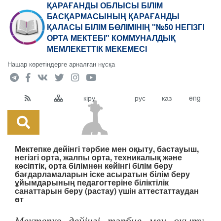
ҚАРАҒАНДЫ ОБЛЫСЫ БІЛІМ
БАСҚАРМАСЫНЫҢ ҚАРАҒАНДЫ
ҚАЛАСЫ БІЛІМ БӨЛІМІНІҢ "№50 НЕГІЗГІ
ОРТА МЕКТЕБІ" КОММУНАЛДЫҚ
МЕМЛЕКЕТТІК МЕКЕМЕСІ
Нашар көретіндерге арналған нұсқа
кіру
рус
каз
eng
Мектепке дейінгі тәрбие мен оқыту, бастауыш,
негізгі орта, жалпы орта, техникалық және
кәсіптік, орта білімнен кейінгі білім беру
бағдарламаларын іске асыратын білім беру
ұйымдарының педагогтеріне біліктілік
санаттарын беру (растау) үшін аттестаттаудан
өт
Мектепке дейінгі тәрбие мен оқыту,