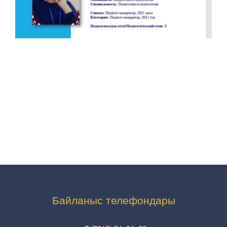
Байланыс телефондары