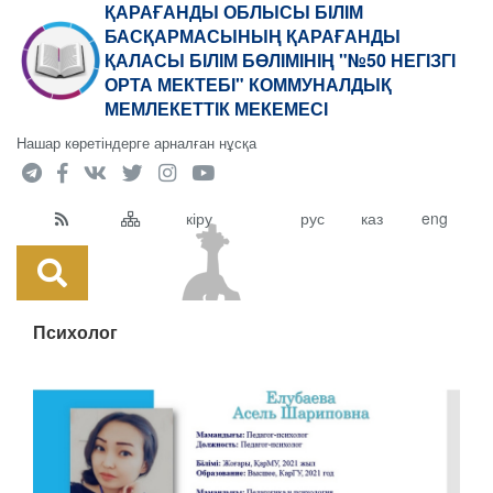
ҚАРАҒАНДЫ ОБЛЫСЫ БІЛІМ
БАСҚАРМАСЫНЫҢ ҚАРАҒАНДЫ
ҚАЛАСЫ БІЛІМ БӨЛІМІНІҢ "№50 НЕГІЗГІ
ОРТА МЕКТЕБІ" КОММУНАЛДЫҚ
МЕМЛЕКЕТТІК МЕКЕМЕСІ
Нашар көретіндерге арналған нұсқа
кіру
рус
каз
eng
Психолог