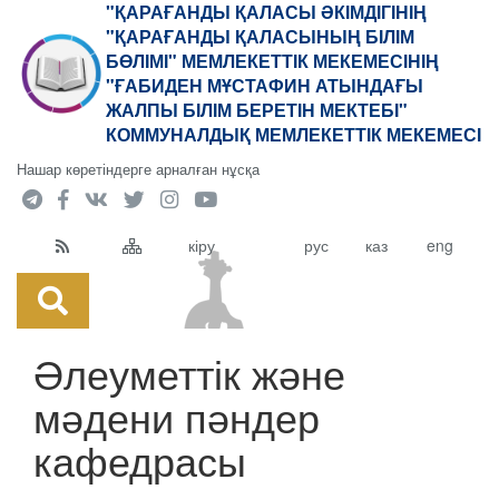
"ҚАРАҒАНДЫ ҚАЛАСЫ ӘКІМДІГІНІҢ
"ҚАРАҒАНДЫ ҚАЛАСЫНЫҢ БІЛІМ
БӨЛІМІ" МЕМЛЕКЕТТІК МЕКЕМЕСІНІҢ
"ҒАБИДЕН МҰСТАФИН АТЫНДАҒЫ
ЖАЛПЫ БІЛІМ БЕРЕТІН МЕКТЕБІ"
КОММУНАЛДЫҚ МЕМЛЕКЕТТІК МЕКЕМЕСІ
Нашар көретіндерге арналған нұсқа
кіру
рус
каз
eng
Әлеуметтік және
мәдени пәндер
кафедрасы