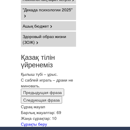
"Декада психологии 2025"
Ашық бюджет
Здоровый образ жизни
(ЗОЖ)
Қазақ тілін
үйренеміз
Қылыш түбі – ұрыс.
С саблей играть – драки не
миновать.
Предыдущая фраза
Следующая фраза
Сұрақ-жауап
Барлық жауаптар:
69
Жаңа сұрақтар:
10
Сұрақты беру