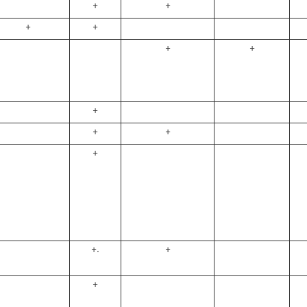
+
+
+
+
+
+
+
+
+
+
+.
+
+