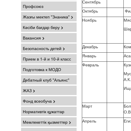
Сентябрь
Профсоюз
Октябрь
Фил
Жазғы мектеп "Знаника"
Ноябрь
Мяс
Кәсіби бағдар беру
Шар
Вакансия
Декабрь
Ком
Безопасность детей
Январь
Аса
Прием в 1-й и 10-й класс
Февраль
Куз
Подготовка к МОДО
Му
А.К
Дебатный клуб "Альянс"
Ища
ЖАЗ
Фонд всеобуча
Март
Бо
Нормативтік құжаттар
О.В
Апрель
Еги
Мемлекеттік қызметтер