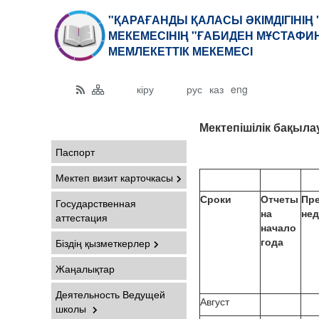
"ҚАРАҒАНДЫ ҚАЛАСЫ ӘКІМДІГІНІҢ
МЕКЕМЕСІНІҢ "ҒАБИДЕН МҰСТАФИ
МЕМЛЕКЕТТІК МЕКЕМЕСІ
кіру
рус
каз
eng
Мектепішілік бақыла
Паспорт
Мектеп визит карточкасы
Сроки
Отчеты
Пр
Государственная
на
не
аттестация
начало
года
Біздің қызметкерлер
Жаңалықтар
Деятельность Ведущей
Август
школы