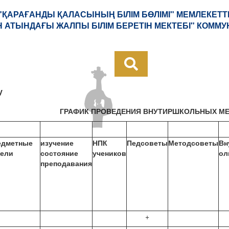
 "ҚАРАҒАНДЫ ҚАЛАСЫНЫҢ БІЛІМ БӨЛІМІ" МЕМЛЕКЕТТ
Н АТЫНДАҒЫ ЖАЛПЫ БІЛІМ БЕРЕТІН МЕКТЕБІ" КОММ
у
ГРАФИК ПРОВЕДЕНИЯ ВНУТИРШКОЛЬНЫХ М
едметные
изучение
НПК
Педсоветы
Методсоветы
Вн
дели
состояние
учеников
ол
преподавания
+