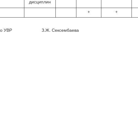
дисциплин
+
+
тора по УВР З.Ж. Сексембаева