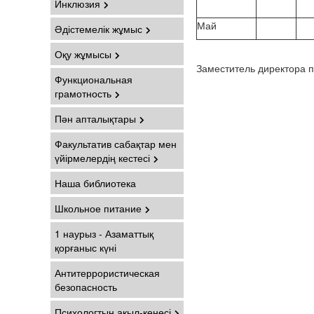
Инклюзия
Май
Әдістемелік жұмыс
Оқу жұмысы
Заместитель дирек
Функциональная
грамотность
Пән апталықтары
Факультатив сабақтар мен
үйірмелердің кестесі
Наша библиотека
Школьное питание
1 наурыз - Азаматтық
қорғаныс күні
Антитеррористическая
безопасность
Психологтың ақыл-кеңесі