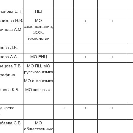
онова Е.П.
НШ
никова Н.В.
МО
+
+
самопознания,
ипова А.М.
ЗОЖ,
технологии
кова Л.В.
нова А.А.
МО ЕНЦ
+
+
нецова Т.В.
МО ПЦ, МО
русского языка
стафина
.
МО англ языка
нова К.Б.
МО каз языка
лдырева
+
+
+
.
збаева С.Б.
МО
общественных