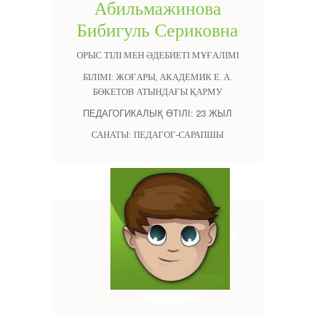
Абильмажинова
Бибигуль Сериковна
ОРЫС ТІЛІ МЕН ӘДЕБИЕТІ МҰҒАЛІМІ
БІЛІМІ: ЖОҒАРЫ, АКАДЕМИК Е. А.
БӨКЕТОВ АТЫНДАҒЫ ҚАРМУ
ПЕДАГОГИКАЛЫҚ ӨТІЛІ: 23 ЖЫЛ
САНАТЫ: ПЕДАГОГ-САРАПШЫ