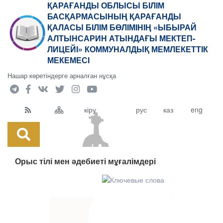
ҚАРАҒАНДЫ ОБЛЫСЫ БІЛІМ
БАСҚАРМАСЫНЫҢ ҚАРАҒАНДЫ
ҚАЛАСЫ БІЛІМ БӨЛІМІНІҢ «ЫБЫРАЙ
АЛТЫНСАРИН АТЫНДАҒЫ МЕКТЕП-
ЛИЦЕЙІ» КОММУНАЛДЫҚ МЕМЛЕКЕТТІК
МЕКЕМЕСІ
Нашар көретіндерге арналған нұсқа
кіру
рус
каз
eng
Орыс тілі мен әдебиеті мұғалімдері