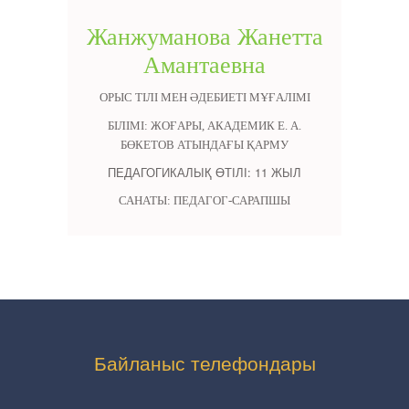
Жанжуманова Жанетта
Амантаевна
ОРЫС ТІЛІ МЕН ӘДЕБИЕТІ МҰҒАЛІМІ
БІЛІМІ: ЖОҒАРЫ, АКАДЕМИК Е. А.
БӨКЕТОВ АТЫНДАҒЫ ҚАРМУ
ПЕДАГОГИКАЛЫҚ ӨТІЛІ: 11 ЖЫЛ
САНАТЫ: ПЕДАГОГ-САРАПШЫ
Байланыс телефондары