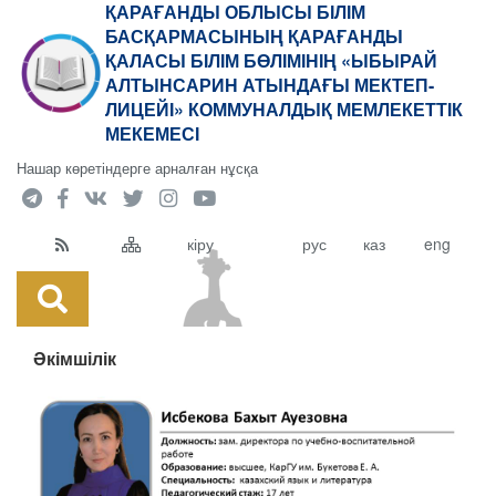
ҚАРАҒАНДЫ ОБЛЫСЫ БІЛІМ
БАСҚАРМАСЫНЫҢ ҚАРАҒАНДЫ
ҚАЛАСЫ БІЛІМ БӨЛІМІНІҢ «ЫБЫРАЙ
АЛТЫНСАРИН АТЫНДАҒЫ МЕКТЕП-
ЛИЦЕЙІ» КОММУНАЛДЫҚ МЕМЛЕКЕТТІК
МЕКЕМЕСІ
Нашар көретіндерге арналған нұсқа
кіру
рус
каз
eng
Әкімшілік