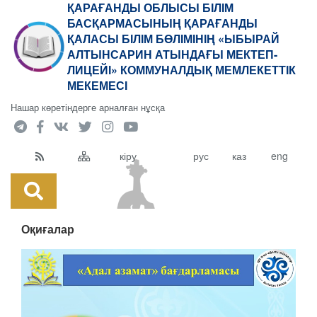
ҚАРАҒАНДЫ ОБЛЫСЫ БІЛІМ
БАСҚАРМАСЫНЫҢ ҚАРАҒАНДЫ
ҚАЛАСЫ БІЛІМ БӨЛІМІНІҢ «ЫБЫРАЙ
АЛТЫНСАРИН АТЫНДАҒЫ МЕКТЕП-
ЛИЦЕЙІ» КОММУНАЛДЫҚ МЕМЛЕКЕТТІК
МЕКЕМЕСІ
Нашар көретіндерге арналған нұсқа
кіру
рус
каз
eng
Оқиғалар