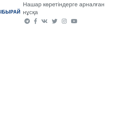
Нашар көретіндерге арналған
нұсқа
«ЫБЫРАЙ