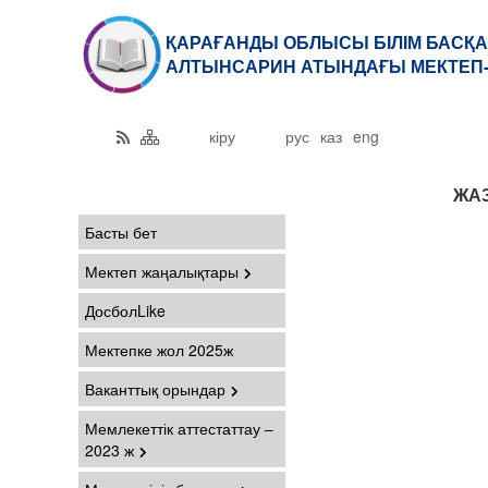
ҚАРАҒАНДЫ ОБЛЫСЫ БІЛІМ БАСҚА
АЛТЫНСАРИН АТЫНДАҒЫ МЕКТЕП-
кіру
рус
каз
eng
ЖАЗ
Басты бет
Мектеп жаңалықтары
ДосболLike
Мектепке жол 2025ж
Ваканттық орындар
Мемлекеттік аттестаттау –
2023 ж