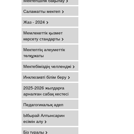
Мектепшілік бақылау
Саламатты мектеп
Жаз - 2024
Мемлекеттік қызмет
көрсету стандарты
Мектептің әлеуметтік
төлқұжаты
Мектебіміздің челленджі
Инклюзивті білім беру
2025-2026 жылдарға
арналған сабақ кестесі
Педагогикалық әдеп
Ыбырай Алтынсарин
есімін алу
Біз туралы