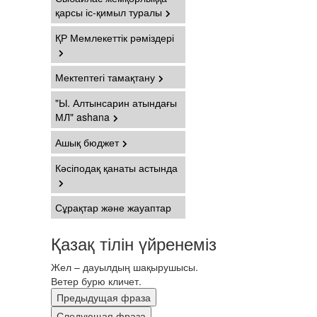
қарсы іс-қимыл туралы
ҚР Мемлекеттік рәміздері
Мектептегі тамақтану
"Ы. Алтынсарин атындағы
МЛ" ashana
Ашық бюджет
Кәсіподақ қанаты астында
Сұрақтар және жауаптар
Қазақ тілін үйренеміз
Жел – дауылдың шақырушысы.
Ветер бурю кличет.
Предыдущая фраза
Следующая фраза