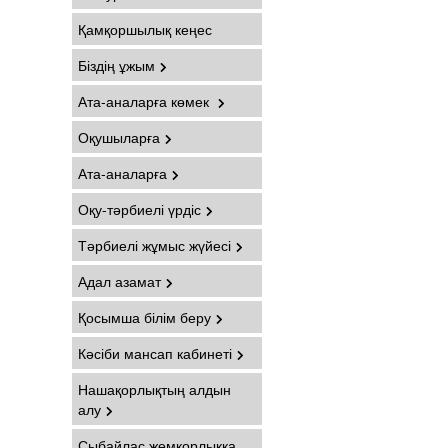
Қамқоршылық кеңес
Біздің ұжым
Ата-аналарға көмек
Оқушыларға
Ата-аналарға
Оқу-тәрбиелі үрдіс
Тәрбиелі жұмыс жүйесі
Адал азамат
Қосымша білім беру
Кәсіби мансап кабинеті
Нашақорлықтың алдын
алу
Сыбайлас жемқорлыққа