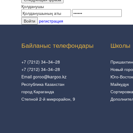
Қолданушы
регистрация
Байланыс телефондары
Школы
+7 (7212) 34–34–28
Пришахтин
+7 (7212) 34–34–28
Новый гор
Email goroo@kargoo.kz
Юго-Восток
Республика Казахстан
Майкудук
город Караганда
Сортировк
Степной 2-й микрорайон, 9
Дополните