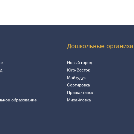
Дошкольные организа
ск
Новый город
од
Юго-Восток
Майкудук
Сортировка
а
Пришахтинск
льное образование
Михайловка