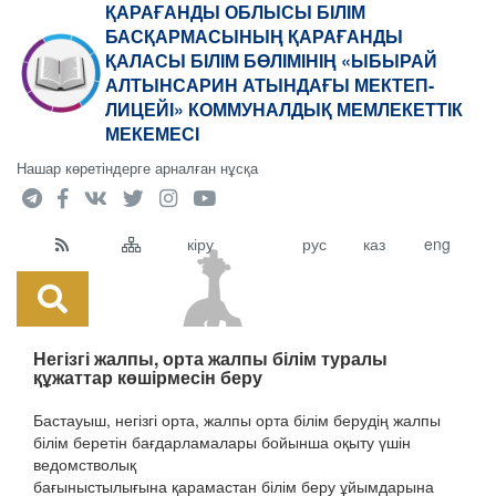
ҚАРАҒАНДЫ ОБЛЫСЫ БІЛІМ
БАСҚАРМАСЫНЫҢ ҚАРАҒАНДЫ
ҚАЛАСЫ БІЛІМ БӨЛІМІНІҢ «ЫБЫРАЙ
АЛТЫНСАРИН АТЫНДАҒЫ МЕКТЕП-
ЛИЦЕЙІ» КОММУНАЛДЫҚ МЕМЛЕКЕТТІК
МЕКЕМЕСІ
Нашар көретіндерге арналған нұсқа
кіру
рус
каз
eng
Негізгі жалпы, орта жалпы білім туралы
құжаттар көшірмесін беру
Бастауыш, негізгі орта, жалпы орта білім берудің жалпы
білім беретін бағдарламалары бойынша оқыту үшін
ведомстволық
бағыныстылығына қарамастан білім беру ұйымдарына