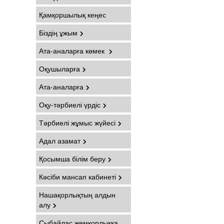
Қамқоршылық кеңес
Біздің ұжым
Ата-аналарға көмек
Оқушыларға
Ата-аналарға
Оқу-тәрбиелі үрдіс
Тәрбиелі жұмыс жүйесі
Адал азамат
Қосымша білім беру
Кәсіби мансап кабинеті
Нашақорлықтың алдын
алу
Сыбайлас жемқорлыққа