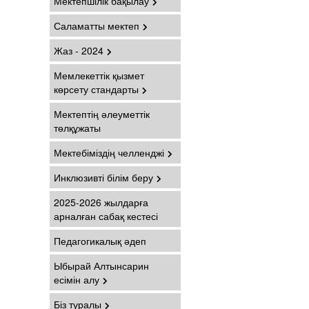
Мектепшілік бақылау
Саламатты мектеп
Жаз - 2024
Мемлекеттік қызмет
көрсету стандарты
Мектептің әлеуметтік
төлқұжаты
Мектебіміздің челленджі
Инклюзивті білім беру
2025-2026 жылдарға
арналған сабақ кестесі
Педагогикалық әдеп
Ыбырай Алтынсарин
есімін алу
Біз туралы