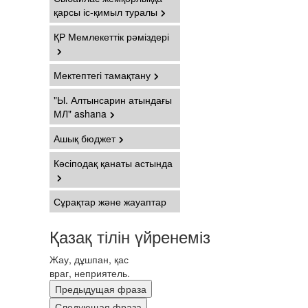
қарсы іс-қимыл туралы
ҚР Мемлекеттік рәміздері
Мектептегі тамақтану
"Ы. Алтынсарин атындағы
МЛ" ashana
Ашық бюджет
Кәсіподақ қанаты астында
Сұрақтар және жауаптар
Қазақ тілін үйренеміз
Жау, дұшпан, қас
враг, неприятель.
Предыдущая фраза
Следующая фраза