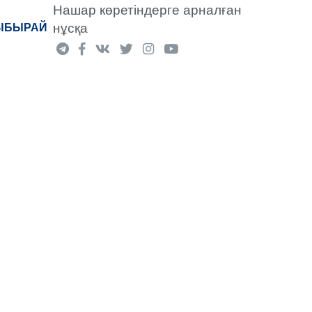
Нашар көретіндерге арналған
нұсқа
«ЫБЫРАЙ