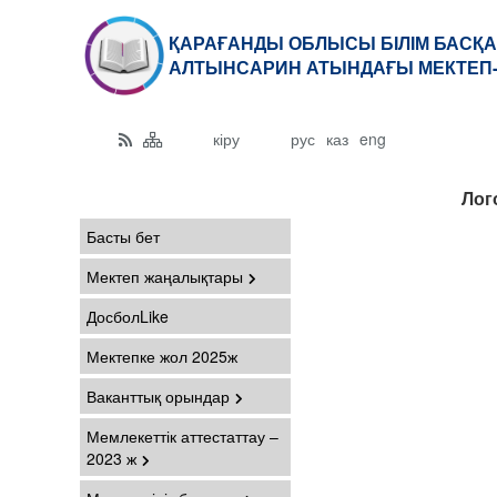
ҚАРАҒАНДЫ ОБЛЫСЫ БІЛІМ БАСҚА
АЛТЫНСАРИН АТЫНДАҒЫ МЕКТЕП-
кіру
рус
каз
eng
Лог
Басты бет
Мектеп жаңалықтары
ДосболLike
Мектепке жол 2025ж
Ваканттық орындар
Мемлекеттік аттестаттау –
2023 ж