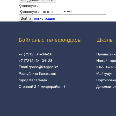
Қолданушы
регистрация
Байланыс телефондары
Школы
+7 (7212) 34–34–28
Пришахтин
+7 (7212) 34–34–28
Новый гор
Email goroo@kargoo.kz
Юго-Восток
Республика Казахстан
Майкудук
город Караганда
Сортировк
Степной 2-й микрорайон, 9
Дополните