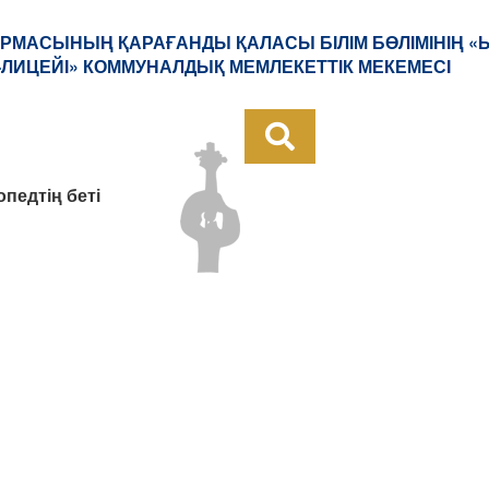
РМАСЫНЫҢ ҚАРАҒАНДЫ ҚАЛАСЫ БІЛІМ БӨЛІМІНІҢ 
ЛИЦЕЙІ» КОММУНАЛДЫҚ МЕМЛЕКЕТТІК МЕКЕМЕСІ
опедтің беті