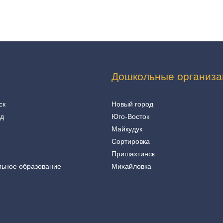
Дошкольные организа
ск
Новый город
од
Юго-Восток
Майкудук
Сортировка
а
Пришахтинск
льное образование
Михайловка