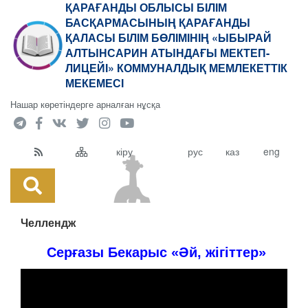
ҚАРАҒАНДЫ ОБЛЫСЫ БІЛІМ
БАСҚАРМАСЫНЫҢ ҚАРАҒАНДЫ
ҚАЛАСЫ БІЛІМ БӨЛІМІНІҢ «ЫБЫРАЙ
АЛТЫНСАРИН АТЫНДАҒЫ МЕКТЕП-
ЛИЦЕЙІ» КОММУНАЛДЫҚ МЕМЛЕКЕТТІК
МЕКЕМЕСІ
Нашар көретіндерге арналған нұсқа
кіру
рус
каз
eng
Челлендж
Серғазы Бекарыс «Әй, жігіттер»