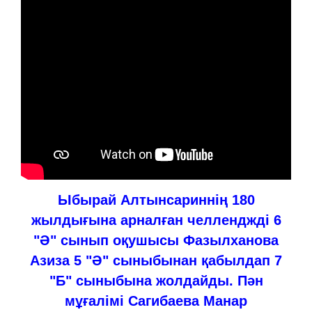
Ыбырай Алтынсариннің 180
жылдығына арналған челленджді 6
"Ә" сынып оқушысы Фазылханова
Азиза 5 "Ә" сыныбынан қабылдап 7
"Б" сыныбына жолдайды. Пән
мұғалімі Сагибаева Манар