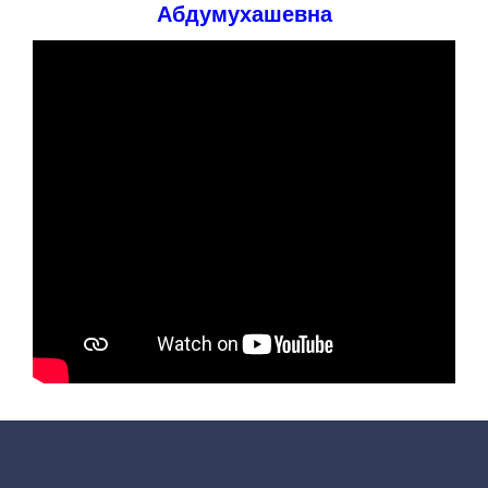
Абдумухашевна