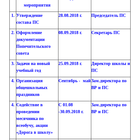
мероприятия
1.
Утверждение
28.08.2018 г.
Председатель ПС
состава ПС
2.
Оформление
08.09.2018 г.
Секретарь ПС
документации
Попечительского
совета
3.
Задачи на новый
25.09.2018 г.
Директор школы и
учебный год
ПС
4.
Организация
Сентябрь - май
Зам.директора по
общешкольных
ВР и ПС
праздников
4.
Содействие в
С 01.08
Зам.директора по
проведении
-30.09.2018 г.
ВР и ПС
месячника по
всеобучу, акции
«Дорога в школу»