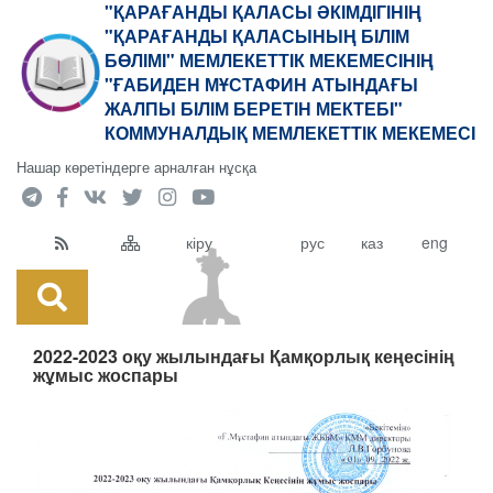
"ҚАРАҒАНДЫ ҚАЛАСЫ ӘКІМДІГІНІҢ
"ҚАРАҒАНДЫ ҚАЛАСЫНЫҢ БІЛІМ
БӨЛІМІ" МЕМЛЕКЕТТІК МЕКЕМЕСІНІҢ
"ҒАБИДЕН МҰСТАФИН АТЫНДАҒЫ
ЖАЛПЫ БІЛІМ БЕРЕТІН МЕКТЕБІ"
КОММУНАЛДЫҚ МЕМЛЕКЕТТІК МЕКЕМЕСІ
Нашар көретіндерге арналған нұсқа
кіру
рус
каз
eng
2022-2023 оқу жылындағы Қамқорлық кеңесінің
жұмыс жоспары