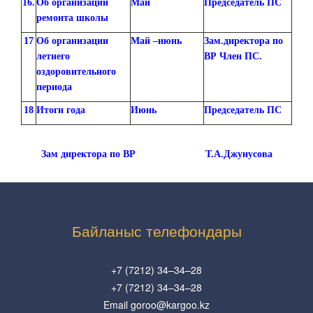
16.
Об организации
Май
Председатель ПС
ремонта школы
17
Об организации
Май –июнь
Зам.директора по
летнего
ВР Член ПС.
оздоровительного
периода
18
Итоги года
Июнь
Председатель ПС
Зам директора по ВР Т.А.Джунусова
Байланыс телефондары
+7 (7212) 34–34–28
+7 (7212) 34–34–28
Email goroo@kargoo.kz