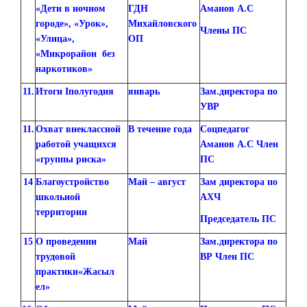
«Дети в ночном
ГДН
Аманов А.С
городе», «Урок»,
Михайловского
Члены ПС
«Улица»,
ОП
«Микрорайон без
наркотиков»
11.
Итоги Iполугодия
январь
Зам.директора по
УВР
11.
Охват внеклассной
В течение года
Соцпедагог
работой учащихся
Аманов А.С Член
«группы риска»
ПС
14
Благоустройство
Май – август
Зам директора по
школьной
АХЧ
территории
Председатель ПС
15
О проведении
Май
Зам.директора по
трудовой
ВР Член ПС
практики«Жасыл
ел»