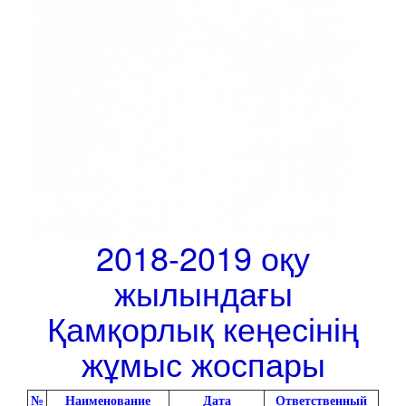
2018-2019 оқу
жылындағы
Қамқорлық кеңесінің
жұмыс жоспары
№
Наименование
Дата
Ответственный