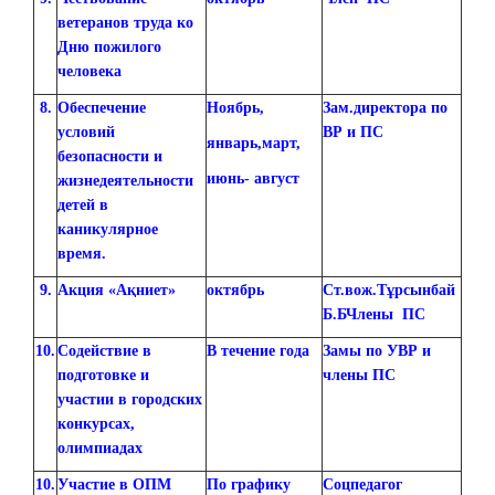
ветеранов труда ко
Дню пожилого
человека
8.
Обеспечение
Ноябрь,
Зам.директора по
условий
ВР и ПС
январь,март,
безопасности и
июнь- август
жизнедеятельности
детей в
каникулярное
время.
9.
Акция «Ақниет»
октябрь
Ст.вож.Тұрсынбай
Б.БЧлены ПС
10.
Содействие в
В течение года
Замы по УВР и
подготовке и
члены ПС
участии в городских
конкурсах,
олимпиадах
10.
Участие в ОПМ
По графику
Соцпедагог