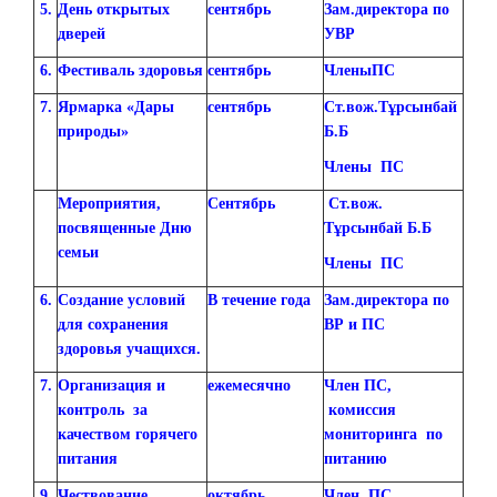
5.
День открытых
сентябрь
Зам.директора по
дверей
УВР
6.
Фестиваль здоровья
сентябрь
ЧленыПС
7.
Ярмарка «Дары
сентябрь
Ст.вож.Тұрсынбай
природы»
Б.Б
Члены ПС
Мероприятия,
Сентябрь
Ст.вож.
посвященные Дню
Тұрсынбай Б.Б
семьи
Члены ПС
6.
Создание условий
В течение года
Зам.директора по
для сохранения
ВР и ПС
здоровья учащихся.
7.
Организация и
ежемесячно
Член ПС,
контроль за
комиссия
качеством горячего
мониторинга по
питания
питанию
9.
Чествование
октябрь
Член ПС