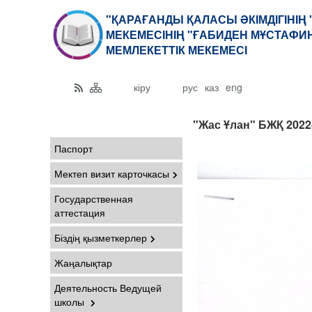
"ҚАРАҒАНДЫ ҚАЛАСЫ ӘКІМДІГІНІҢ
МЕКЕМЕСІНІҢ "ҒАБИДЕН МҰСТАФИ
МЕМЛЕКЕТТІК МЕКЕМЕСІ
кіру
рус
каз
eng
"Жас Ұлан" БЖҚ 202
Паспорт
Мектеп визит карточкасы
Государственная
аттестация
Біздің қызметкерлер
Жаңалықтар
Деятельность Ведущей
школы