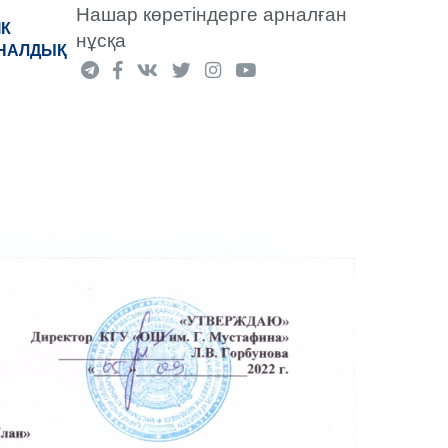
Нашар көретіндерге арналған
ІК
нұсқа
УНАЛДЫҚ