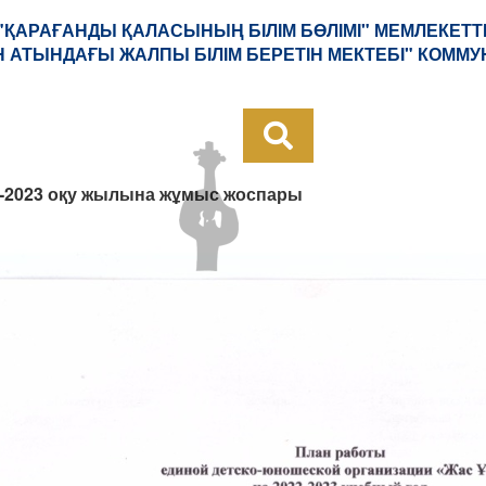
 "ҚАРАҒАНДЫ ҚАЛАСЫНЫҢ БІЛІМ БӨЛІМІ" МЕМЛЕКЕТТ
Н АТЫНДАҒЫ ЖАЛПЫ БІЛІМ БЕРЕТІН МЕКТЕБІ" КОММ
2-2023 оқу жылына жұмыс жоспары