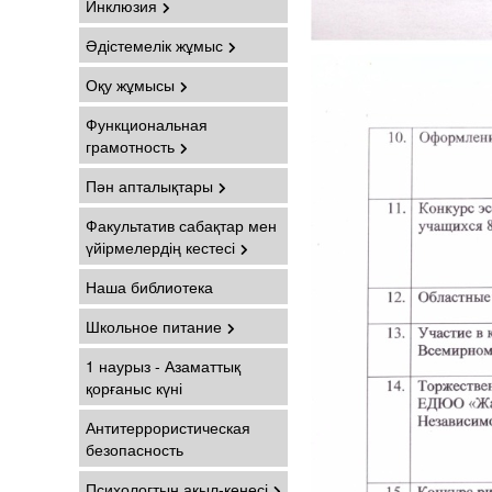
Инклюзия
Әдістемелік жұмыс
Оқу жұмысы
Функциональная
грамотность
Пән апталықтары
Факультатив сабақтар мен
үйірмелердің кестесі
Наша библиотека
Школьное питание
1 наурыз - Азаматтық
қорғаныс күні
Антитеррористическая
безопасность
Психологтың ақыл-кеңесі