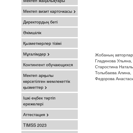
Мектеп жаңалықтары
Мектеп визит карточкасы
Директордың беті
Әкімшілік
Қызметкерлер тізімі
Мұғалімдер
Жобаның авторлар
Гладинова Ульяна,
Контингент обучающихся
Старостина Наталь
Толыбаева Алина,
Мектеп арқылы
Федорова Анастас
көрсетілген мемлекеттік
қызметтер
Ішкі еңбек тәртіп
ережелері
Аттестация
TIMSS 2023