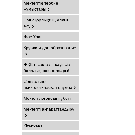
Мектептің тәрбие
жұмыстары
Нашақорлықтың алдын
алу
Жас Ұлан
Кружки и доп.образование
ЖҚЕ-н сақтау – қауіпсіз
балалық шақ жолдары!
Социально-
психологическая служба
Мектеп логопедінің беті
Мектепті ақпараттандыру
Кітапхана