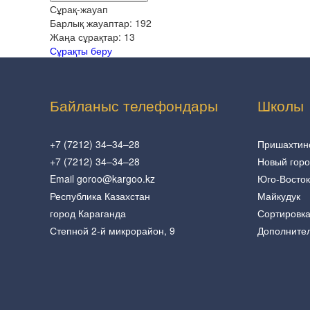
Сұрақ-жауап
Барлық жауаптар:
192
Жаңа сұрақтар:
13
Сұрақты беру
Байланыс телефондары
Школы
+7 (7212) 34–34–28
Пришахтин
+7 (7212) 34–34–28
Новый гор
Email goroo@kargoo.kz
Юго-Восток
Республика Казахстан
Майкудук
город Караганда
Сортировк
Степной 2-й микрорайон, 9
Дополните