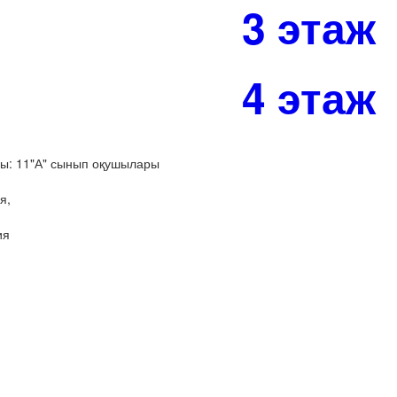
3 этаж
4 этаж
ы: 11"А" сынып оқушылары
я,
ия