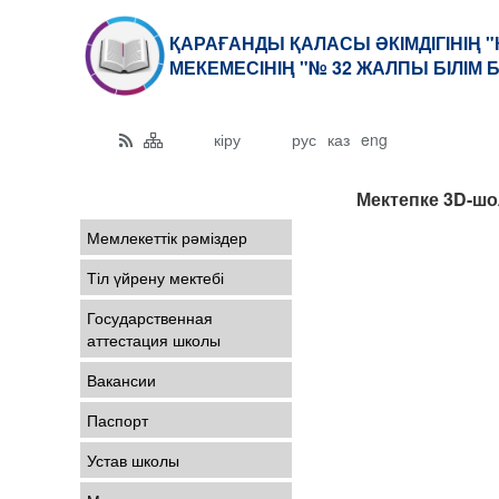
ҚАРАҒАНДЫ ҚАЛАСЫ ӘКІМДІГІНІҢ 
МЕКЕМЕСІНІҢ "№ 32 ЖАЛПЫ БІЛІМ
кіру
рус
каз
eng
Мектепке 3D-шо
Мемлекеттік рәміздер
Тіл үйрену мектебі
Государственная
аттестация школы
Вакансии
Паспорт
Устав школы