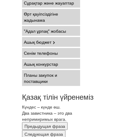
Сұрақтар және жауаптар
Өрт қауіпсіздігіне
жадынама
"Адал ұрпақ" жобасы
Ашық бюджет
Сенім телефоны
Ашық конкурстар
Планы закупок и
поставщики
Қазақ тілін үйренеміз
Күндес – күнде өш.
Два завистника – это два
непримиримых врага.
Предыдущая фраза
Следующая фраза