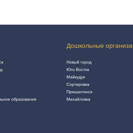
Дошкольные организа
ск
Новый город
од
Юго-Восток
Майкудук
Сортировка
а
Пришахтинск
льное образование
Михайловка