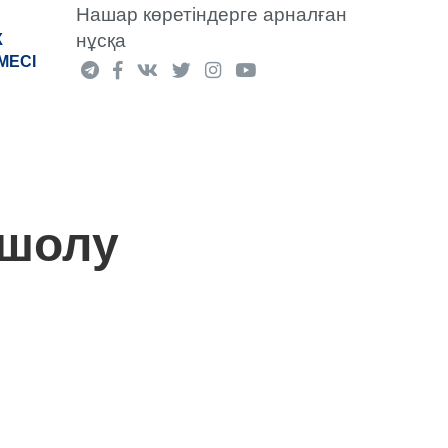
Нашар көретіндерге арналған
нұсқа
К
МЕСІ
-шолу