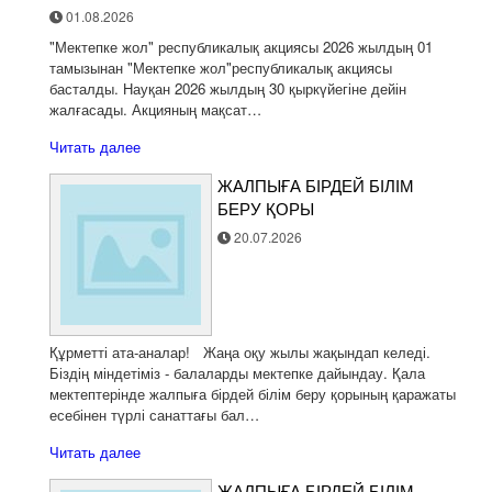
01.08.2026
"Мектепке жол" республикалық акциясы 2026 жылдың 01
тамызынан "Мектепке жол"республикалық акциясы
басталды. Науқан 2026 жылдың 30 қыркүйегіне дейін
жалғасады. Акцияның мақсат…
Читать далее
ЖАЛПЫҒА БІРДЕЙ БІЛІМ
БЕРУ ҚОРЫ
20.07.2026
Құрметті ата-аналар! Жаңа оқу жылы жақындап келеді.
Біздің міндетіміз - балаларды мектепке дайындау. Қала
мектептерінде жалпыға бірдей білім беру қорының қаражаты
есебінен түрлі санаттағы бал…
Читать далее
ЖАЛПЫҒА БІРДЕЙ БІЛІМ