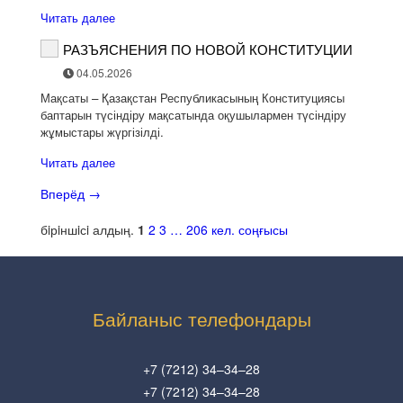
Читать далее
РАЗЪЯСНЕНИЯ ПО НОВОЙ КОНСТИТУЦИИ
04.05.2026
Мақсаты – Қазақстан Республикасының Конституциясы
баптарын түсіндіру мақсатында оқушылармен түсіндіру
жұмыстары жүргізілді.
Читать далее
Вперёд
→
бiрiншiсi
алдың.
1
2
3
…
206
кел.
соңғысы
Байланыс телефондары
+7 (7212) 34–34–28
+7 (7212) 34–34–28