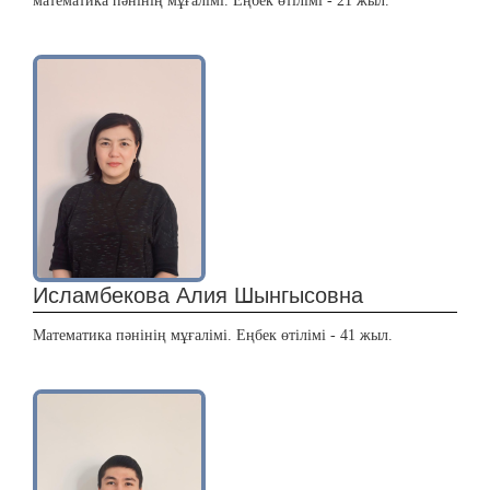
математика пәнінің мұғалімі. Еңбек өтілімі - 21 жыл.
Исламбекова Алия Шынгысовна
Математика пәнінің мұғалімі. Еңбек өтілімі - 41 жыл.