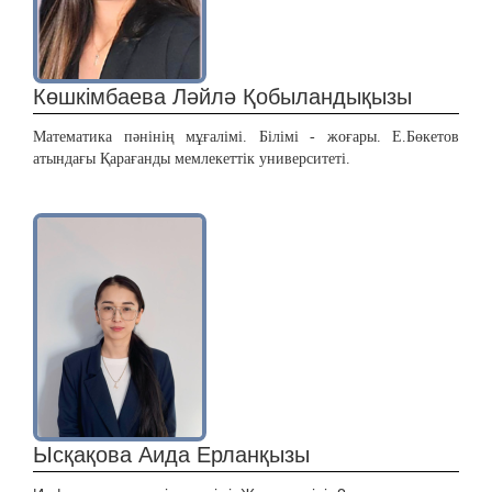
Көшкімбаева Ләйлә Қобыландықызы
Математика пәнінің мұғалімі. Білімі - жоғары. Е.Бөкетов
атындағы Қарағанды мемлекеттік университеті.
Ысқақова Аида Ерланқызы