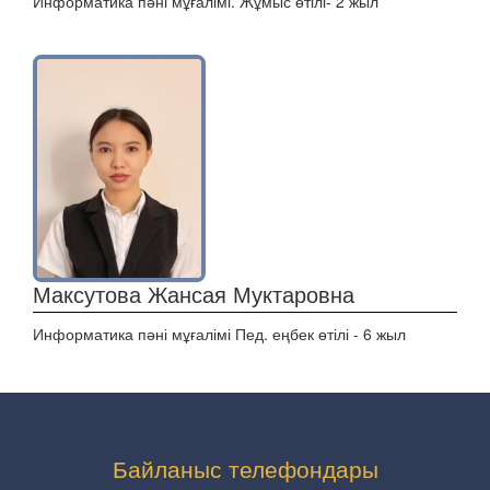
Информатика пәні мұғалімі. Жұмыс өтілі- 2 жыл
Максутова Жансая Муктаровна
Информатика пәні мұғалімі Пед. еңбек өтілі - 6 жыл
Байланыс телефондары