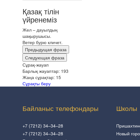
Қазақ тілін
үйренеміз
Жел – дауылдың
шақырушысы.
Ветер бурю кличет.
Предыдущая фраза
Следующая фраза
Сұрақ-жауап
Барлық жауаптар:
193
Жаңа сұрақтар:
15
Сұрақты беру
Байланыс телефондары
Школы
+7 (7212) 34–34–28
Пришахтин
+7 (7212) 34–34–28
Новый гор