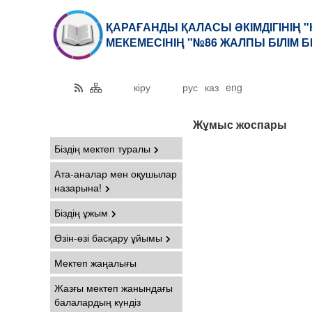
ҚАРАҒАНДЫ ҚАЛАСЫ ӘКІМДІГІНІҢ 
МЕКЕМЕСІНІҢ "№86 ЖАЛПЫ БІЛІМ 
кіру
рус
каз
eng
Жұмыс жоспары
Біздің мектеп туралы
Ата-аналар мен оқушылар
назарына!
Біздің ұжым
Өзін-өзі басқару ұйымы
Мектеп жаңалығы
Жазғы мектеп жанындағы
балалардың күндіз