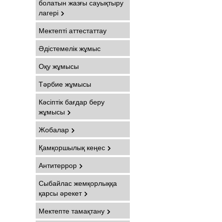
болатын жазғы сауықтыру
лагері
Мектепті аттестаттау
Әдістемелік жұмыс
Оқу жұмысы
Тәрбие жұмысы
Кәсіптік бағдар беру
жұмысы
Жобалар
Қамқоршылық кеңес
Антитеррор
Сыбайлас жемқорлыққа
қарсы әрекет
Мектепте тамақтану