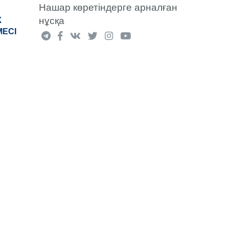
Нашар көретіндерге арналған
нұсқа
К
МЕСІ