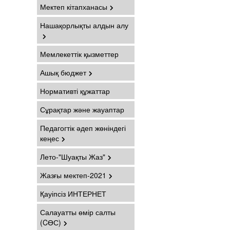
Мектеп кітапханасы
Нашақорлықты алдын алу
Мемлекеттік қызметтер
Ашық бюджет
Нормативті құжаттар
Сұрақтар және жауаптар
Педагогтік әдеп жөніндегі
кеңес
Лето-"Шуақты Жаз"
Жазғы мектеп-2021
Қауіпсіз ИНТЕРНЕТ
Салауатты өмір салты
(CӨС)