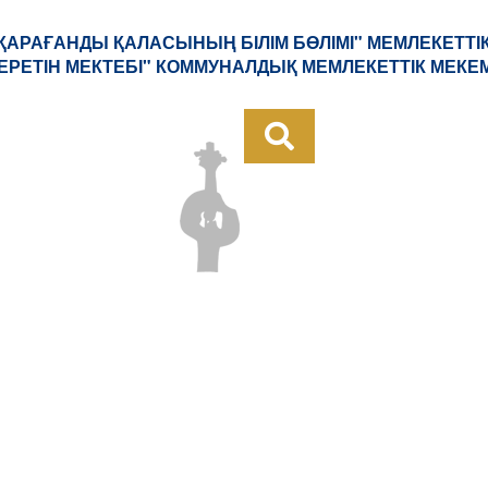
"ҚАРАҒАНДЫ ҚАЛАСЫНЫҢ БІЛІМ БӨЛІМІ" МЕМЛЕКЕТТІ
БЕРЕТІН МЕКТЕБІ" КОММУНАЛДЫҚ МЕМЛЕКЕТТІК МЕКЕ