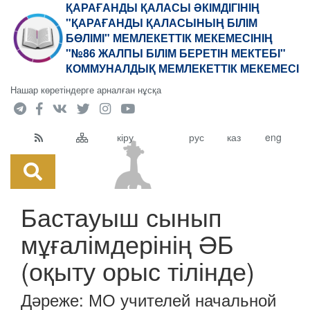
ҚАРАҒАНДЫ ҚАЛАСЫ ӘКІМДІГІНІҢ
"ҚАРАҒАНДЫ ҚАЛАСЫНЫҢ БІЛІМ
БӨЛІМІ" МЕМЛЕКЕТТІК МЕКЕМЕСІНІҢ
"№86 ЖАЛПЫ БІЛІМ БЕРЕТІН МЕКТЕБІ"
КОММУНАЛДЫҚ МЕМЛЕКЕТТІК МЕКЕМЕСІ
Нашар көретіндерге арналған нұсқа
кіру
рус
каз
eng
Бастауыш сынып
мұғалімдерінің ӘБ
(оқыту орыс тілінде)
Дәреже:
МО учителей начальной