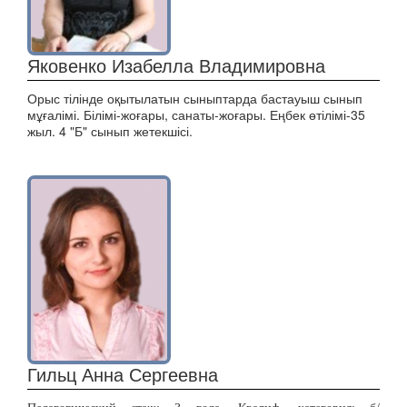
Яковенко Изабелла Владимировна
Орыс тілінде оқытылатын сыныптарда бастауыш сынып
мұғалімі. Білімі-жоғары, санаты-жоғары. Еңбек өтілімі-35
жыл. 4 "Б" сынып жетекшісі.
Гильц Анна Сергеевна