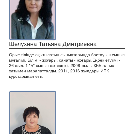
Шелухина Татьяна Дмитриевна
Орыс тілінде оқытылатын сыныптарында бастауыш сынып
мұғалімі. Білімі - жоғары, санаты - жоғары.Еңбек өтілімі -
26 жыл. 1 "Б" сынып жетекшісі. 2008 жылы ҚББ алғыс
хатымен марапатталды. 2011, 2016 жылдары ИПК
курстарынан өтті.