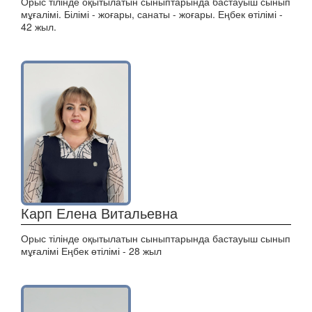
Орыс тілінде оқытылатын сыныптарында бастауыш сынып
мұғалімі. Білімі - жоғары, санаты - жоғары. Еңбек өтілімі -
42 жыл.
Карп Елена Витальевна
Орыс тілінде оқытылатын сыныптарында бастауыш сынып
мұғалімі Еңбек өтілімі - 28 жыл