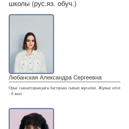
школы (рус.яз. обуч.)
Любанская Александра Сергеевна
Орыс сыныптарындағы бастауыш сынып мұғалімі. Жұмыс өтілі
- 8 жыл