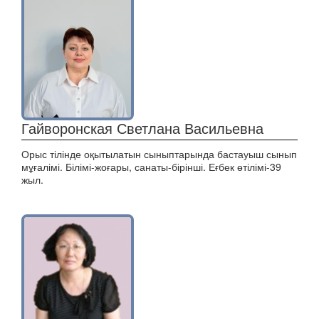
Гайворонская Светлана Васильевна
Орыс тілінде оқытылатын сыныптарында бастауыш сынып
мұғалімі. Білімі-жоғары, санаты-бірінші. Еғбек өтілімі-39
жыл.