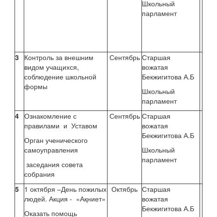
Школьный
парламент
3
Контроль за внешним
Сентябрь
Старшая
видом учащихся,
вожатая
соблюдение школьной
Бекжигитова А.Б
формы
Школьный
парламент
4
Ознакомление с
Сентябрь
Старшая
правилами и Уставом
вожатая
Бекжигитова А.Б
Орган ученического
самоуправления
Школьный
парламент
заседания совета
собрания
5
1 октября –День пожилых
Октябрь
Старшая
людей. Акция - «Ақниет»
вожатая
Бекжигитова А.Б
Оказать помощь