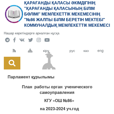
ҚАРАҒАНДЫ ҚАЛАСЫ ӘКІМДІГІНІҢ
"ҚАРАҒАНДЫ ҚАЛАСЫНЫҢ БІЛІМ
БӨЛІМІ" МЕМЛЕКЕТТІК МЕКЕМЕСІНІҢ
"№86 ЖАЛПЫ БІЛІМ БЕРЕТІН МЕКТЕБІ"
КОММУНАЛДЫҚ МЕМЛЕКЕТТІК МЕКЕМЕСІ
Нашар көретіндерге арналған нұсқа
кіру
рус
каз
eng
Парламент құрылымы
План работы орган ученического
самоуправления
КГУ «ОШ №86»
на 2023-2024 уч.год