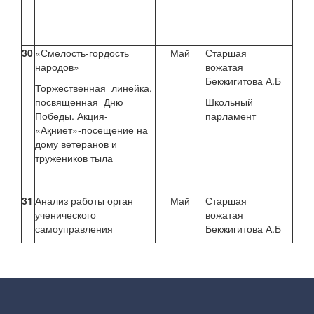
30
«Смелость-гордость
Май
Старшая
народов»
вожатая
Бекжигитова А.Б
Торжественная линейка,
посвященная Дню
Школьный
Победы. Акция-
парламент
«Ақниет»-посещение на
дому ветеранов и
тружеников тыла
31
Анализ работы орган
Май
Старшая
ученического
вожатая
самоуправления
Бекжигитова А.Б