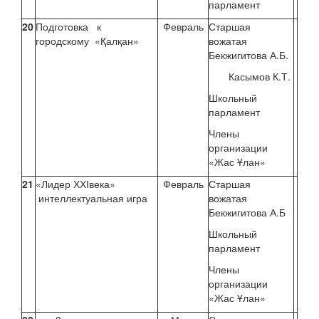
парламент
20
Подготовка к
Февраль
Старшая
городскому «Қалқан»
вожатая
Бекжигитова А.Б.
Касымов К.Т.
Школьный
парламент
Члены
организации
«Жас Ұлан»
21
«Лидер ХХІвека»
Февраль
Старшая
интеллектуальная игра
вожатая
Бекжигитова А.Б
Школьный
парламент
Члены
организации
«Жас Ұлан»