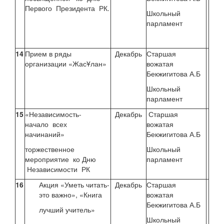
Первого Президента РК.
Школьный
парламент
14
Прием в ряды
Декабрь
Старшая
организации «ЖасҰлан»
вожатая
Бекжигитова А.Б
Школьный
парламент
15
«Независимость-
Декабрь
Старшая
начало всех
вожатая
начинаний»
Бекжигитова А.Б
торжественное
Школьный
мероприятие ко Дню
парламент
Независимости РК
16
Акция «Уметь читать-
Декабрь
Старшая
это важно», «Книга
вожатая
Бекжигитова А.Б
лучший учитель»
Школьный