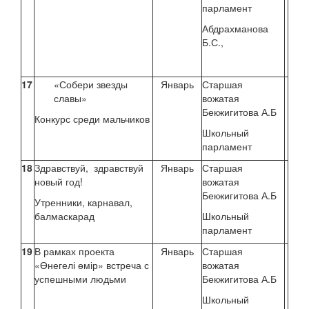
парламент
Абдрахманова
Б.С.,
17
«Собери звезды
Январь
Старшая
славы»
вожатая
Бекжигитова А.Б
Конкурс среди мальчиков
Школьный
парламент
18
Здравствуй, здравствуй
Январь
Старшая
новый год!
вожатая
Бекжигитова А.Б
Утренники, карнавал,
балмаскарад
Школьный
парламент
19
В рамках проекта
Январь
Старшая
«Өнегелі өмір» встреча с
вожатая
успешными людьми
Бекжигитова А.Б
Школьный