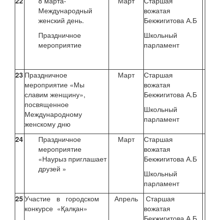
22
8 марта-
Март
Старшая
Международный
вожатая
женский день.
Бекжигитова А.Б
Праздничное
Школьный
мероприятие
парламент
23
Праздничное
Март
Старшая
мероприятие «Мы
вожатая
славим женщину»,
Бекжигитова А.Б
посвященное
Школьный
Международному
парламент
женскому дню
24
Праздничное
Март
Старшая
мероприятие
вожатая
«Наурыз приглашает
Бекжигитова А.Б
друзей »
Школьный
парламент
25
Участие в городском
Апрель
Старшая
конкурсе «Қалқан»
вожатая
Бекжигитова А.Б