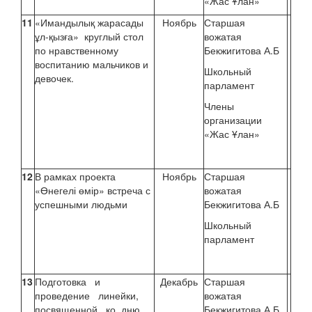
«Жас Ұлан»
11
«Имандылық жарасады
Ноябрь
Старшая
ұл-қызға» круглый стол
вожатая
по нравственному
Бекжигитова А.Б
воспитанию мальчиков и
Школьный
девочек.
парламент
Члены
организации
«Жас Ұлан»
12
В рамках проекта
Ноябрь
Старшая
«Өнегелі өмір» встреча с
вожатая
успешными людьми
Бекжигитова А.Б
Школьный
парламент
13
Подготовка и
Декабрь
Старшая
проведение линейки,
вожатая
посвященной ко дню
Бекжигитова А.Б