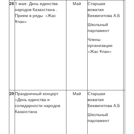
28
1 мая- День единства
Май
Старшая
народов Казахстана .
вожатая
Прием в ряды «Жас
Бекжигитова А.Б
Ұлан»
Школьный
парламент
Члены
организации
«Жас Ұлан»
29
Праздничный концерт
Май
Старшая
«День единства и
вожатая
солидарности народов
Бекжигитова А.Б
Казахстана
Школьный
парламент