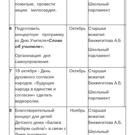
пожилым, провести
Школьный
акцию милосердия.
парламент
6
Подготовить
Октябрь
Старшая
концертную программу
вожатая
ко Дню Учителя
«Слово
Бекжигитова А.Б
об учителе»
.
Школьный
Организация дня
парламент
самоупровления
7
18 октября - День
Октябрь
Старшая
духовного согласия
вожатая
народов. «Будущее
Бекжигитова А.Б.
народа в единстве и
Школьный
согласии» сделать
парламент
видеоролик.
8
Благотворительный
Ноябрь
Старшая
концерт для детей
вожатая
Детского дома «Балаға
Бекжигитова А.Б.
мейірім сыйла!» в связи с
Школьный
Днем духовного