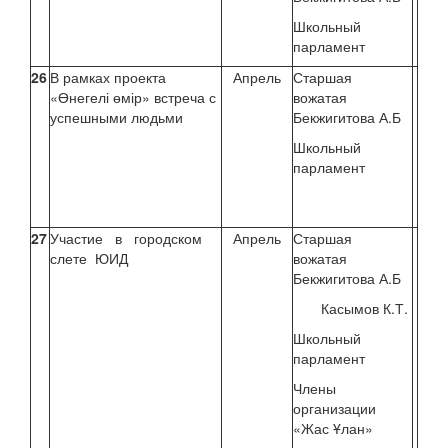
Школьный
парламент
26
В рамках проекта
Апрель
Старшая
«Өнегелі өмір» встреча с
вожатая
успешными людьми
Бекжигитова А.Б
Школьный
парламент
27
Участие в городском
Апрель
Старшая
слете ЮИД
вожатая
Бекжигитова А.Б
Касымов К.Т.
Школьный
парламент
Члены
организации
«Жас Ұлан»