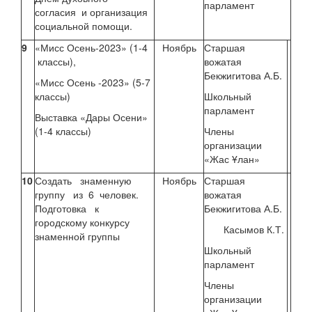
парламент
согласия и организация
социальной помощи.
9
«Мисс Осень-2023» (1-4
Ноябрь
Старшая
классы),
вожатая
Бекжигитова А.Б.
«Мисс Осень -2023» (5-7
классы)
Школьный
парламент
Выставка «Дары Осени»
(1-4 классы)
Члены
организации
«Жас Ұлан»
10
Создать знаменную
Ноябрь
Старшая
группу из 6 человек.
вожатая
Подготовка к
Бекжигитова А.Б.
городскому конкурсу
Касымов К.Т.
знаменной группы
Школьный
парламент
Члены
организации