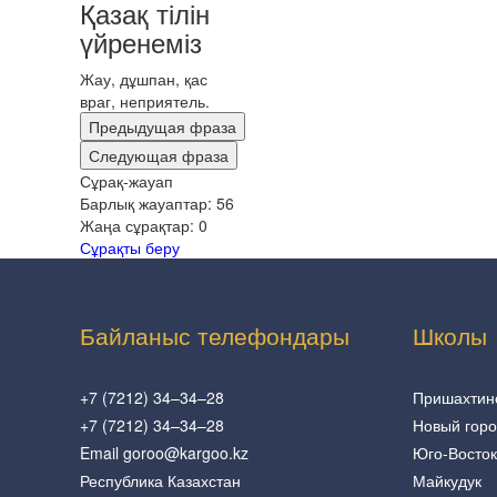
Қазақ тілін
үйренеміз
Жау, дұшпан, қас
враг, неприятель.
Предыдущая фраза
Следующая фраза
Сұрақ-жауап
Барлық жауаптар:
56
Жаңа сұрақтар:
0
Сұрақты беру
Байланыс телефондары
Школы
+7 (7212) 34–34–28
Пришахтин
+7 (7212) 34–34–28
Новый гор
Email goroo@kargoo.kz
Юго-Восток
Республика Казахстан
Майкудук