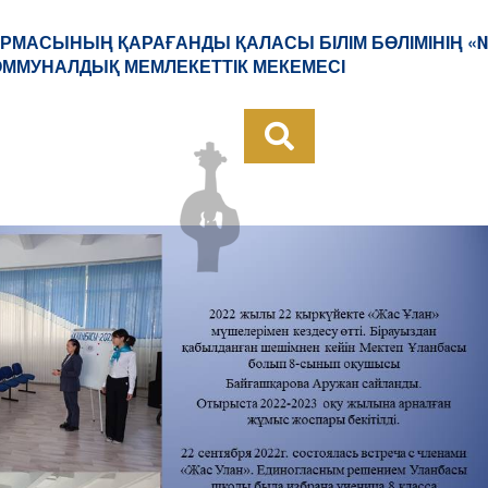
РМАСЫНЫҢ ҚАРАҒАНДЫ ҚАЛАСЫ БІЛІМ БӨЛІМІНІҢ «
КОММУНАЛДЫҚ МЕМЛЕКЕТТІК МЕКЕМЕСІ