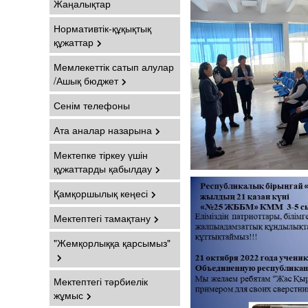
Жаңалықтар
Нормативтік-құқықтық
құжаттар
Мемлекеттік сатып алулар
/Ашық бюджет
Сенім телефоны
Ата аналар назарына
Мектепке тіркеу үшін
құжаттарды қабылдау
Қамқоршылық кеңесі
Мектептегі тамақтану
"Жемқорлыққа қарсымыз"
Мектептегі тәрбиелік
жұмыс