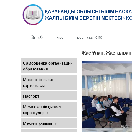
ҚАРАҒАНДЫ ОБЛЫСЫ БІЛІМ БАСҚА
ЖАЛПЫ БІЛІМ БЕРЕТІН МЕКТЕБІ» 
кіру
рус
каз
eng
Жас Ұлан, Жас қыран
Самооценка организации
образования
Мектептің визит
карточкасы
Паспорт
Мемлекеттік қызмет
көрсетулер
Мектеп ұжымы