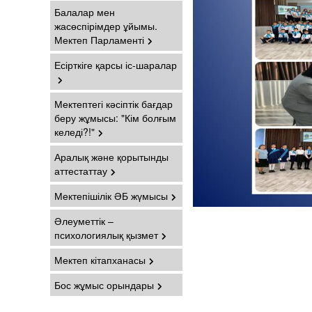
Балалар мен
жасөспірімдер ұйымы.
Мектеп Парламенті
Есірткіге қарсы іс-шаралар
Мектептегі кәсіптік бағдар
беру жұмысы: "Кім болғым
келеді?!"
Аралық және қорытынды
аттестаттау
Мектепішілік ӘБ жүмысы
Әлеуметтік –
психологиялық қызмет
Мектеп кітапханасы
Бос жұмыс орындары