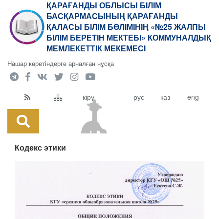
ҚАРАҒАНДЫ ОБЛЫСЫ БІЛІМ
БАСҚАРМАСЫНЫҢ ҚАРАҒАНДЫ
ҚАЛАСЫ БІЛІМ БӨЛІМІНІҢ «№25 ЖАЛПЫ
БІЛІМ БЕРЕТІН МЕКТЕБІ» КОММУНАЛДЫҚ
МЕМЛЕКЕТТІК МЕКЕМЕСІ
Нашар көретіндерге арналған нұсқа
кіру
рус
каз
eng
Кодекс этики