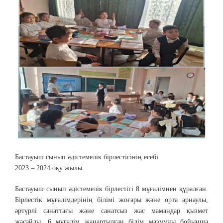
Бастауыш сынып әдістемелік бірлестігінің есебі
2023 – 2024 оқу жылы
​Бастауыш сынып әдістемелік бірлестігі 8 мұғалімнен құралған.
Бірлестік мұғалімдерінің білімі жоғары және орта арнаулы,
әртүрлі санаттағы және санатсыз жас мамандар қызмет
жасайды. 6 мұғалім жаңартылған білім мазмұны бойынша