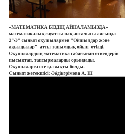
«МАТЕМАТИКА БІЗДІҢ АЙНАЛАМЫЗДА»
математикалық сауаттылық апталығы аясында
2"Ә" сынып оқушылармен "Ойшылдар және
ақылдылар" атты танымдық ойын өтілді.
Оқушылардың математика сабағынан өткендерін
пысықтап, тапсырмаларды орындады.
Оқушыларға өте қызықты болды.
Сынып жетекшісі: Әбдікәрімова А. Ш