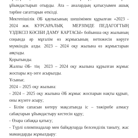
ұйымдастырып отырды. Ата – аналардың қатысуымен ашық
тәрбие сағаттарын өткізді.
Мектепішілік ӘБ қаулысының шешімімен құрылған «2023 -
2024 жж. КУРСАРАЛЫҚ МЕРЗІМДЕ ПЕДАГОГТЫҢ
ҮЗДІКСІЗ КӘСІБИ ДАМУ КАРТАСЫ» бойынша оқу жылының
соңында әр мұғалім өз жұмысының нетижесін көруге
мүмкіндік алды. 2023 – 2024 оқу жылына өз жұмыстарын
аяқтады.
Қорытынды.
​Жалпы ӘБ- тің 2023 – 2024 оқу жылына құрылған жұмыс
жоспары жү-зеге асырылды.
Ұсыныс.
2024 – 2025 оқу жылына:
- 2024 – 2025 оқу жылына ӘБ жұмыс жоспарын нақты құрып,
оны жүзеге асыру;
- Білім сапасын көтеру мақсатында іс – тәжірибе алмасу
сабақтарын ұйымдастыру кестесін құру;
- Өзара сабаққа қатысу;
- Түрлі олимпиадалар мен байқауларда белсенділік таныту, жас
мамандарды жұмылдыру: