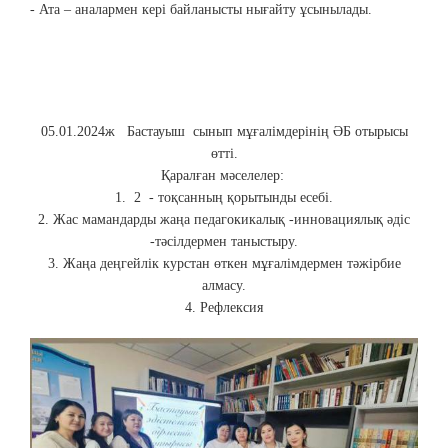
- Ата – аналармен кері байланысты нығайту ұсынылады.
05.01.2024ж Бастауыш сынып мұғалімдерінің ӘБ отырысы
өтті.
Қаралған мәселелер:
1. 2 - тоқсанның қорытынды есебі.
2. Жас мамандарды жаңа педагокикалық -инновациялық әдіс
-тәсілдермен таныстыру.
3. Жаңа деңгейлік курстан өткен мұғалімдермен тәжірбие
алмасу.
4. Рефлексия