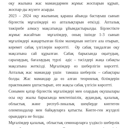
оқу жылына жас мамандармен жұмыс жоспарын құрып,
жоспар-ды жүзеге асырды.
2023 – 2024 оқу жылының қараша айында бастауыш сынып
бірлестік мұғалімдері өз апталықтарын өткізді. Апталық
тәжірибе алмасу мақсатында ұйымдастырылды. Бірлестікте
жұмыс жасайтын мұғалімдер, оның ішінде 1-3 сынып
мұғалімдері жаңартылған білім мазмұнын негізге ала отырып,
керемет сабақ үлгілерін көрсетті. Әр сабақ таңдалған оқу
мақсатына сай құрылған. Сабақ барысында оқытудың,
саралаудың, бағалаудың түрлі әдіс – тәсілдері жаңа сабақты
мақсатына жеткізді. Мұғалімдер өз шеберлігін көрсетті.
Апталық жас мамандар үшін тамаша шеберлік – сабақтары
болды. Жас мамандар да өз алған теориялық білімдерін
практикамен ұштастырып, өте жақсы сабақ үлгісін көрсетті.
Сонымен қатар бірлестік мұғалімдері мен олардың оқушылары
осы оқу жылы барысында мектепішілік, аудандық, қалалық,
облыстық және респуб-ликалық шеңберде көптеген
олимпиадалар мен байқауларға қатысты. Көпте-ген жүлделі
орындарға ие болды.
Мұғалімдер қалалық, облыстық семинарларға үздіксіз шеберлік