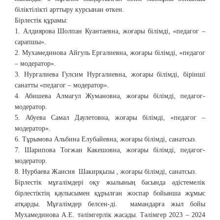
біліктілікті арттыру курсынан өткен.
Бірлестік құрамы:
1. Алдиярова Шолпан Куантаевна, жоғары білімді, «педагог –
сарапшы».
2. Мухамединова Айгуль Ергалиевна, жоғары білімді, «педагог
– модератор».
3. Нургалиева Гулсим Нургалиевна, жоғары білімді, бірінші
санатты «педагог – модератор».
4. Абишева Алмагул Жумановна, жоғары білімді, педагог-
модератор.
5. Абуева Самал Даулетовна, жоғары білімді, «педагог –
модератор».
6. Тұрымова Альбина Елубайевна, жоғары білімді, санатсыз.
7. Шарипова Тогжан Какешовна, жоғары білімді, педагог-
модератор.
8. Нурбаева Жансия Шакирқызы , жоғары білімді, санатсыз.
Бірлестік мұғалімдері оқу жылының басында әдістемелік
бірлестіктің қаулысымен құрылған жоспар бойынша жұмыс
атқарды. Мұғалімдер белсен-ді. мамандарға жыл бойы
Мухамединова А.Е. тәлімгерлік жасады. Тәлімгер 2023 – 2024