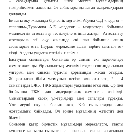
– сабақтарына қатысты. Өзге мектеп мұғалімдерінің
тәжірибесімен алмасты. Өз сабақтарында алған жаңалықтарын
қолданды.
Биылғы оқу жылында бірлестік мұғалімі Абуева С.Д «педагог –
сапапшы»,Тұрымова А.Е «педагог – модератор» бойынша
мемлекеттік аттестаттау тестілеуіне өтініш жазды. Аттестаттау
жоспарына сай оқу жылында екі пән бойынша ашық
сабақтарын өтті. Наурыз мерекесіне ашық тәрбие сағатын өт-
кізді. Алдағы уақытта сәттілік тілейміз.
Бастауыш сыныптары бойынша әр сынып екі параллельде
жұмыс жаса-ды. Әр сыныптың мұғалімі тоқсан соңында сынып
үлгерімі мен сапасы тура-лы қорытынды жасап отырды.
Жаңартылған білім мазмұнын негізге ала оты-рып, 2 – 4
сыныптарда БЖБ, ТЖБ жұмыстары уақытылы өткізілді. Әр пән
бо-йынша ТБЖ- дан модерациялық жұмыстар өткізілді.
Сыныптардың сабақ үл-герімдері мен сапалары тұрақты.
Үлгермеуші оқушы болған жоқ. Кей сынып-тарда сапа
жоғарылығы байқалды. Ол әрине мұғалімнің жетістігі деп
білеміз.
Сонымен қатар бірлестік мұғалімдері мерекелерге, атаулы
күндерге қа-тысты сыныпта іс – шаралар, сынып сағаттарын