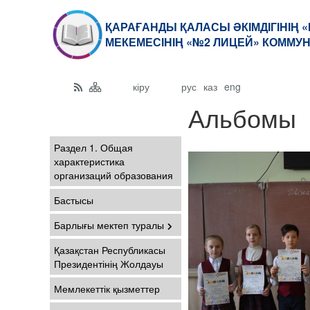
ҚАРАҒАНДЫ ҚАЛАСЫ ӘКІМДІГІНІҢ 
МЕКЕМЕСІНІҢ «№2 ЛИЦЕЙ» КОММУ
кіру
рус
каз
eng
Альбомы
Раздел 1. Общая
характеристика
организаций образования
Бастысы
Барлығы мектеп туралы
Қазақстан Республикасы
Президентінің Жолдауы
Мемлекеттік қызметтер