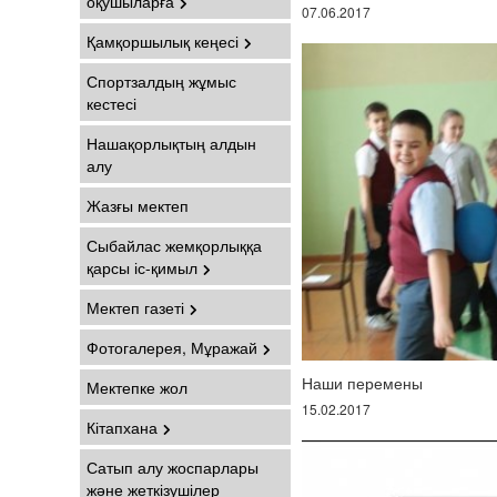
оқушыларға
07.06.2017
Қамқоршылық кеңесі
Спортзалдың жұмыс
кестесі
Нашақорлықтың алдын
алу
Жазғы мектеп
Сыбайлас жемқорлыққа
қарсы іс-қимыл
Мектеп газеті
Фотогалерея, Мұражай
Наши перемены
Мектепке жол
15.02.2017
Кітапхана
Сатып алу жоспарлары
және жеткізушілер