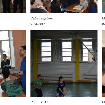
Сабақ әдебиет
М
07.06.2017
0
Спорт 2017
М