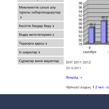
Мемлекеттік сатып алу
туралы хабарландырулар
Кәсіптік бағдар беру
Біздің жетістіктеріміз
Террорға қарсы
Іс-шаралар
Сұрақтар және жауаптар
ЕНТ 2011-2012
23.12.2011
Вперёд
→
бiрiншiсi
алдың.
1
2
кел.
с