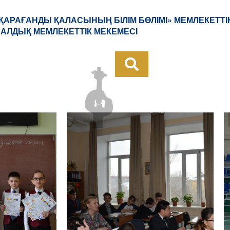
«ҚАРАҒАНДЫ ҚАЛАСЫНЫҢ БІЛІМ БӨЛІМІ» МЕМЛЕКЕТТІ
НАЛДЫҚ МЕМЛЕКЕТТІК МЕКЕМЕСІ