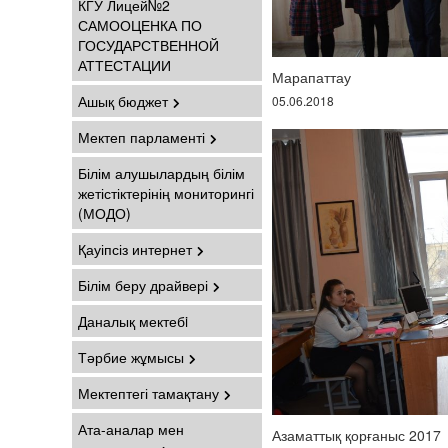
КГУ Лицей№2
САМООЦЕНКА ПО
ГОСУДАРСТВЕННОЙ
АТТЕСТАЦИИ
Марапаттау
Ашық бюджет
05.06.2018
Мектеп парламенті
Білім алушылардың білім
жетістіктерінің мониторингі
(МОДО)
Қауіпсіз интернет
Білім беру драйвері
Даналық мектебi
Тәрбие жұмысы
Мектептегі тамақтану
Ата-аналар мен
Азаматтық қорғаныс 2017