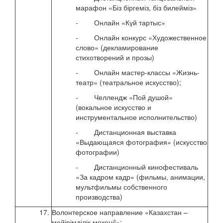
марафон «Біз біргеміз, біз билейміз»
- Онлайн «Күй тартыс»
- Онлайн конкурс «Художественное
слово» (декламирование
стихотворений и прозы)
- Онлайн мастер-классы «Жизнь-
театр» (театральное искусство);
- Челлендж «Пой душой»
(вокальное искусство и
инструментальное исполнительство)
- Дистанционная выставка
«Выдающаяся фотография» (искусство
фотографии)
- Дистанционный кинофестиваль
«За кадром кадр» (фильмы, анимации,
мультфильмы собственного
производства)
17.
Волонтерское направление «Казахстан –
с 03
мейірімділік мекені!»:
авгу