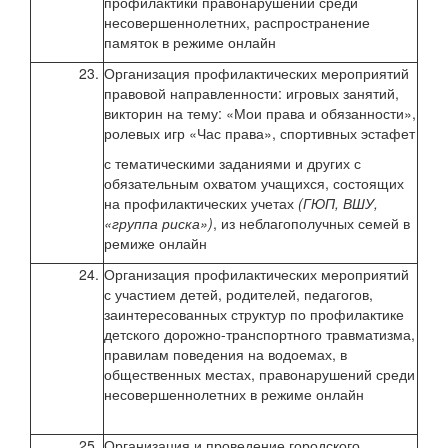
профилактики правонарушений среди
несовершеннолетних, распространение
памяток в режиме онлайн
23.
Организация профилактических мероприятий
июнь
правовой направленности: игровых занятий,
2020
викторин на тему: «Мои права и обязанности»,
ролевых игр «Час права», спортивных эстафет
с тематическими заданиями и других с
обязательным охватом учащихся, состоящих
на профилактических учетах
(ГЮП, ВШУ,
«группа риска»)
, из неблагополучных семей в
ремиже онлайн
24.
Организация профилактических мероприятий
июнь
с участием детей, родителей, педагогов,
2020
заинтересованных структур по профилактике
детского дорожно-транспортного травматизма,
правилам поведения на водоемах, в
общественных местах, правонарушений среди
несовершеннолетних в режиме онлайн
25.
Организация и проведение городского
июль