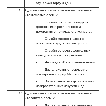
ату, арқан тарту и др.)
15.
Художественно-эстетическое направление
с 20
«Таңғажайып әлем!»:
2020
- Онлайн выставки, конкурсы
детского изобразительного и
декоративно-прикладного искусства
- Онлайн мастер-классы с
известными художниками региона
- Онлайн встречи с деятелями
культуры и искусства региона
- Челлендж «Разноцветное лето»
- Дистанционные творческие
мастерские «Город Мастеров»
- Виртуальные экскурсии в музеи
изобразительных искусств и др.
16.
Художественно-эстетическое направление
с 27
«Таланттар әлемі»:
авгу
- Дистанционный танцевальный