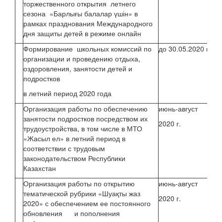
торжественного открытия летнего
Кл
сезона «Барлығы балалар үшін» в
ру
рамках празднования Международного
дня защиты детей в режиме онлайн
Формирование школьных комиссий по
до 30.05.2020 г.
организации и проведению отдыха,
оздоровления, занятости детей и
подростков
в летний период 2020 года
Организация работы по обеспечению
июнь-август
Бу
занятости подростков посредством их
2020 г.
Кл
трудоустройства, в том числе в МТО
ру
«Жасыл ел» в летний период в
соответствии с трудовым
законодательством Республики
Казахстан
Организация работы по открытию
июнь-август
Бе
тематической рубрики «Шуақты жаз
2020 г.
2020» с обеспечением ее постоянного
обновления и пополнения