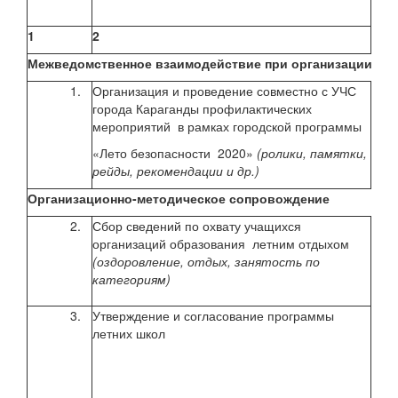
реа
1
2
3
Межведомственное взаимодействие при организации пр
1.
Организация и проведение совместно с УЧС
июнь
города Караганды профилактических
2020
мероприятий в рамках городской программы
«Лето безопасности 2020»
(ролики, памятки,
рейды, рекомендации и др.)
Организационно-методическое сопровождение
2.
Сбор сведений по охвату учащихся
до 1
организаций образования летним отдыхом
ч
(оздоровление, отдых, занятость по
май-
категориям)
2020
3.
Утверждение и согласование программы
до 2
летних школ