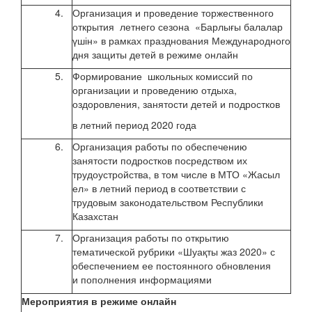
4.
Организация и проведение торжественного
01.0
открытия летнего сезона «Барлығы балалар
үшін» в рамках празднования Международного
дня защиты детей в режиме онлайн
5.
Формирование школьных комиссий по
до 3
организации и проведению отдыха,
оздоровления, занятости детей и подростков
в летний период 2020 года
6.
Организация работы по обеспечению
июнь
занятости подростков посредством их
2020
трудоустройства, в том числе в МТО «Жасыл
ел» в летний период в соответствии с
трудовым законодательством Республики
Казахстан
7.
Организация работы по открытию
июнь
тематической рубрики «Шуақты жаз 2020» с
2020
обеспечением ее постоянного обновления
и пополнения информациями
Мероприятия
в режиме онлайн