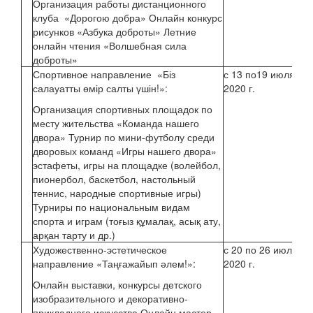
Организация работы дистанционного
О.А
клуба «Дорогою добра» Онлайн конкурс
рисунков «Азбука доброты» Летние
онлайн чтения «Волшебная сила
Ми
доброты»
Спортивное направление «Біз
с 13 по19 июля
Ва
салауатты өмір салты үшін!»:
2020 г.
Организация спортивных площадок по
Со
месту жительства «Команда нашего
двора» Турнир по мини-футболу среди
дворовых команд «Игры нашего двора»
эстафеты, игры на площадке (волейбол,
пионербол, баскетбол, настольный
теннис, народные спортивные игры)
Турниры по национальным видам
спорта и играм (тоғыз құмалақ, асық ату,
арқан тарту и др.)
Художественно-эстетическое
с 20 по 26 июля
Кл
направление «Таңғажайып әлем!»:
2020 г.
ру
Онлайн выставки, конкурсы детского
изобразительного и декоративно-
прикладного искусства Онлайн мастер-