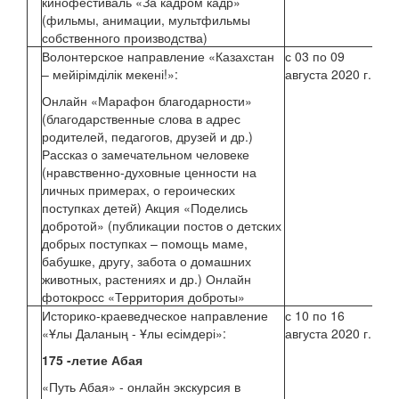
кинофестиваль «За кадром кадр»
(фильмы, анимации, мультфильмы
собственного производства)
Волонтерское направление «Казахстан
с 03 по 09
Ми
– мейірімділік мекені!»:
августа 2020 г.
Онлайн «Марафон благодарности»
(благодарственные слова в адрес
родителей, педагогов, друзей и др.)
Рассказ о замечательном человеке
(нравственно-духовные ценности на
личных примерах, о героических
поступках детей) Акция «Поделись
добротой» (публикации постов о детских
добрых поступках – помощь маме,
бабушке, другу, забота о домашних
животных, растениях и др.) Онлайн
фотокросс «Территория доброты»
Историко-краеведческое направление
с 10 по 16
Жун
«Ұлы Даланың - Ұлы есімдері»:
августа 2020 г.
175 -летие Абая
Аз
«Путь Абая» - онлайн экскурсия в