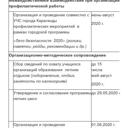
Межведомственное взаимодействие при организации
профилактической работы
Организация и проведение совместно с
июнь-август
Буц
УЧС города Караганды
Ди
2020 г.
профилактических мероприятий в
поВ
рамках городской программы
Кл
«Лето безопасности 2020»
(ролики,
ру
памятки, рейды, рекомендации и др.)
Организационно-методическое сопровождение
Сбор сведений по охвату учащихся
до 15
Буц
организаций образования летним
числа
отдыхом
(оздоровление, отдых,
май-август
занятость по категориям)
2020 г.
Утверждение и согласование программы
до 29.05.2020 г.
Но
летних школ
И.
Буц
Организация и проведение
01.06.2020 г.
Буц