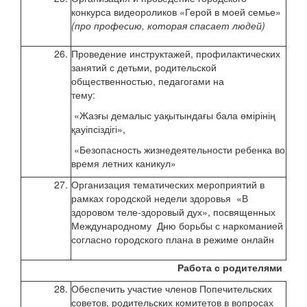
конкурса видеороликов «Герой в моей семье»
(про професию, которая спасает людей)
26.
Проведение инструктажей, профилактических
май
занятий с детьми, родительской
2020
общественностью, педагогами на
тему:
«Жазғы демалыс уақытындағы бала өмірінің
қауіпсіздігі»,
«Безопасность жизнедеятельности ребенка во
время летних каникул»
27.
Организация тематических мероприятий в
22-2
рамках городской недели здоровья «В
здоровом теле-здоровый дух», посвященных
Международному Дню борьбы с наркоманией
согласно городского плана в режиме онлайн
Работа с родителями
28.
Обеспечить участие членов Попечительских
апре
советов, родительских комитетов в вопросах
2020