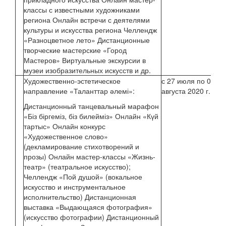
классы с известными художниками
региона Онлайн встречи с деятелями
культуры и искусства региона Челлендж
«Разноцветное лето» Дистанционные
творческие мастерские «Город
Мастеров» Виртуальные экскурсии в
музеи изобразительных искусств и др.
Художественно-эстетическое
с 27 июля по 02
Ки
направление «Таланттар әлемі»:
августа 2020 г.
Дистанционный танцевальный марафон
Ми
«Біз біргеміз, біз билейміз» Онлайн «Күй
тартыс» Онлайн конкурс
Ким
«Художественное слово»
(декламирование стихотворений и
прозы) Онлайн мастер-классы «Жизнь-
театр» (театральное искусство);
Челлендж «Пой душой» (вокальное
искусство и инструментальное
исполнительство) Дистанционная
выставка «Выдающаяся фотография»
(искусство фотографии) Дистанционный