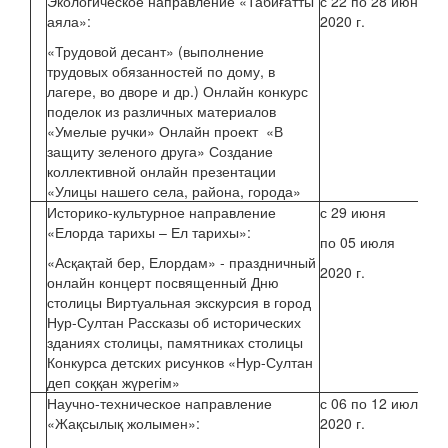
Экологическое направление «Табиғатты
с 22 по 28 июня
аяла»:
2020 г.
Ер
«Трудовой десант» (выполнение
трудовых обязанностей по дому, в
лагере, во дворе и др.) Онлайн конкурс
Су
поделок из различных материалов
О.
«Умелые ручки» Онлайн проект «В
защиту зеленого друга» Создание
коллективной онлайн презентации
«Улицы нашего села, района, города»
Историко-культурное направление
с 29 июня
Ко
«Елорда тарихы – Ел тарихы»:
по 05 июля
«Асқақтай бер, Елордам» - праздничный
2020 г.
Буц
онлайн концерт посвященный Дню
столицы Виртуальная экскурсия в город
Нур-Султан Рассказы об исторических
зданиях столицы, памятниках столицы
Конкурса детских рисунков «Нур-Султан
деп соққан жүрегім»
Научно-техническое направление
с 06 по 12 июля
«Жақсылық жолымен»:
2020 г.
Су