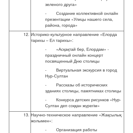
зеленого друга»
- Создание коллективной онлайн
презентации «Улицы нашего села,
района, города»
12.
Историко-культурное направление «Елорда
с 29
тарихы – Ел тарихы»:
по 0
- «Асқақтай бер, Елордам» -
2020
праздничный онлайн концерт
посвященный Дню столицы
- Виртуальная экскурсия в город
Нур-Султан
- Рассказы об исторических
зданиях столицы, памятниках столицы
- Конкурса детских рисунков «Нур-
Султан деп соққан жүрегім»
13.
Научно-техническое направление «Жақсылық
с 06
жолымен»:
2020
- Организация работы