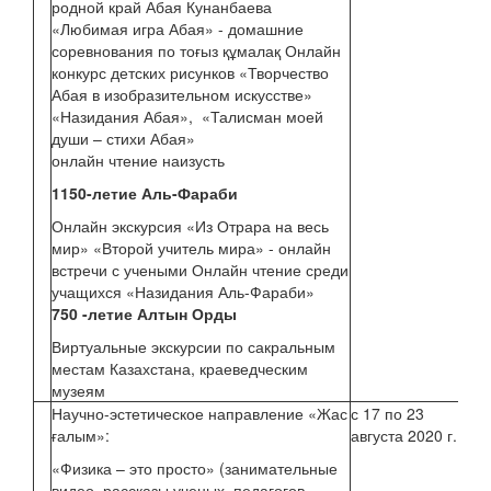
родной край Абая Кунанбаева
«Любимая игра Абая» - домашние
Ка
соревнования по тоғыз құмалақ Онлайн
А.Н
конкурс детских рисунков «Творчество
Абая в изобразительном искусстве»
«Назидания Абая», «Талисман моей
души – стихи Абая»
онлайн чтение наизусть
1150-летие Аль-Фараби
Онлайн экскурсия «Из Отрара на весь
мир» «Второй учитель мира» - онлайн
встречи с учеными Онлайн чтение среди
учащихся «Назидания Аль-Фараби»
750 -летие Алтын Орды
Виртуальные экскурсии по сакральным
местам Казахстана, краеведческим
музеям
Научно-эстетическое направление «Жас
с 17 по 23
Фо
ғалым»:
августа 2020 г.
«Физика – это просто» (занимательные
Рог
видео, рассказы ученых, педагогов,