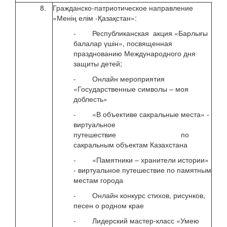
8.
Гражданско-патриотическое направление
с 1 
«Менің елім -Қазақстан»:
2020
- Республиканская акция «Барлығы
балалар үшін», посвященная
празднованию Международного дня
защиты детей;
- Онлайн мероприятия
«Государственные символы – моя
доблесть»
- «В объективе сакральные места» -
виртуальное
путешествие по
сакральным объектам Казахстана
- «Памятники – хранители истории»
- виртуальное путешествие по памятным
местам города
- Онлайн конкурс стихов, рисунков,
песен о родном крае
- Лидерский мастер-класс «Умею