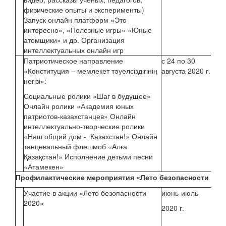
физические опыты и эксперименты)
Запуск онлайн платформ «Это
Та
интересно», «Полезные игры» «Юные
атомщики» и др. Организация
интеллектуальных онлайн игр
Патриотическое направление
с 24 по 30
Би
«Конституция – мемлекет тәуелсіздігінің
августа 2020 г.
негізі»:
Социальные ролики «Шаг в будущее»
Онлайн ролики «Академия юных
патриотов-казахстанцев» Онлайн
интеллектуально-творческие ролики
«Наш общий дом - Казахстан!» Онлайн
танцевальный флешмоб «Алға
Қазақстан!» Исполнение детьми песни
«Атамекен»
Профилактические мероприятия «Лето безопасности - 20
Участие в акции «Лето безопасности
июнь-июль
Буц
2020»
2020 г.
Кл