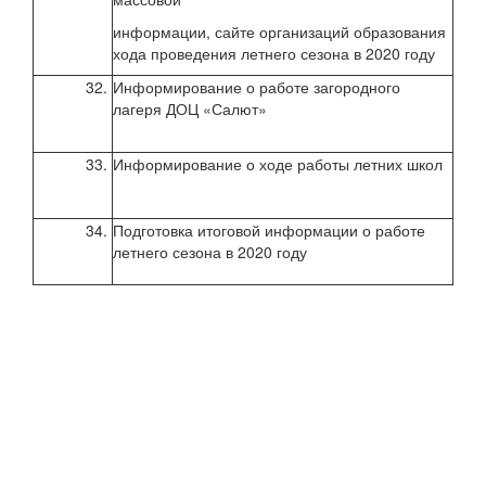
пер
информации, сайте организаций образования
хода проведения летнего сезона в 2020 году
32.
Информирование о работе загородного
в те
лагеря ДОЦ «Салют»
летн
пер
33.
Информирование о ходе работы летних школ
авгу
34.
Подготовка итоговой информации о работе
авгу
летнего сезона в 2020 году