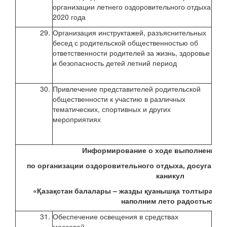
организации летнего оздоровительного отдыха
2020 года
29.
Организация инструктажей, разъяснительных
апре
бесед с родительской общественностью об
2020
ответственности родителей за жизнь, здоровье
и безопасность детей летний период
30.
Привлечение представителей родительской
июнь
общественности к участию в различных
2020
тематических, спортивных и других
мероприятиях
Информирование о ходе выполнения
К
по организации оздоровительного отдыха, досуга и за
каникул
«Қазақстан балалары – жазды қуанышқа толтырайық!
наполним лето радостью!»
31.
Обеспечение освещения в средствах
в те
массовой
летн