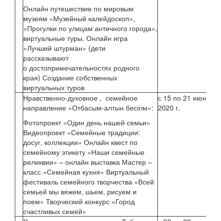
Онлайн путешествие по мировым
М.
музеям «Музейный калейдоскоп»,
«Прогулки по улицам античного города»,
виртуальные туры. Онлайн игра
Ко
«Лучший штурман» (дети
рассказывают
о достопримечательностях родного
края) Создание собственных
виртуальных туров
Нравственно-духовное , семейное
с 15 по 21 июня
направление «Отбасым-алтын бесігім»:
2020 г.
Ос
Фотопроект «Один день нашей семьи»
Видеопроект «Семейные традиции:
досуг, коллекции» Онлайн квест по
семейному этикету «Наши семейные
реликвии» – онлайн выставка Мастер –
класс «Семейная кухня» Виртуальный
фестиваль семейного творчества «Всей
семьей мы вяжем, шьем, рисуем и
поем» Творческий конкурс «Город
счастливых семей»