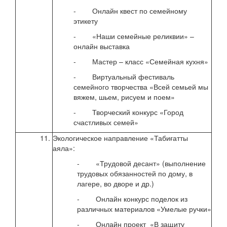
- Онлайн квест по семейному
этикету
- «Наши семейные реликвии» –
онлайн выставка
- Мастер – класс «Семейная кухня»
- Виртуальный фестиваль
семейного творчества «Всей семьей мы
вяжем, шьем, рисуем и поем»
- Творческий конкурс «Город
счастливых семей»
11.
Экологическое направление «Табиғатты
с 22
аяла»:
2020
- «Трудовой десант» (выполнение
трудовых обязанностей по дому, в
лагере, во дворе и др.)
- Онлайн конкурс поделок из
различных материалов «Умелые ручки»
- Онлайн проект «В защиту