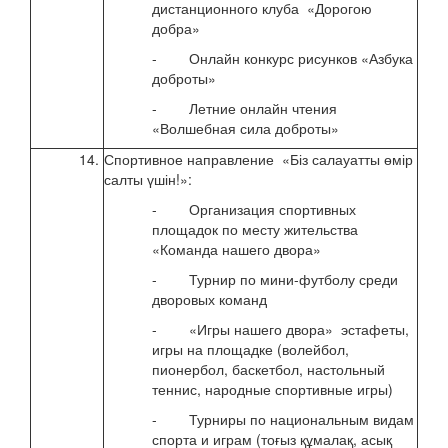
дистанционного клуба «Дорогою
добра»
- Онлайн конкурс рисунков «Азбука
доброты»
- Летние онлайн чтения
«Волшебная сила доброты»
14.
Спортивное направление «Біз салауатты өмір
с 13
салты үшін!»:
2020
- Организация спортивных
площадок по месту жительства
«Команда нашего двора»
- Турнир по мини-футболу среди
дворовых команд
- «Игры нашего двора» эстафеты,
игры на площадке (волейбол,
пионербол, баскетбол, настольный
теннис, народные спортивные игры)
- Турниры по национальным видам
спорта и играм (тоғыз құмалақ, асық