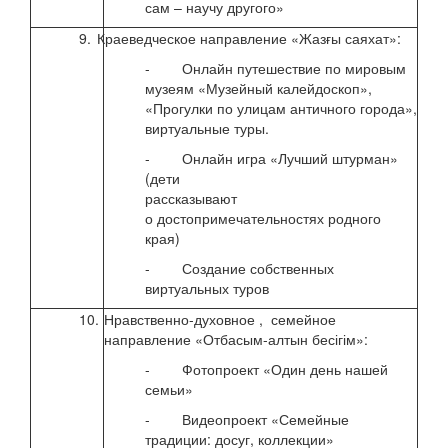
сам – научу другого»
9.
Краеведческое направление «Жазғы саяхат»:
с 8 
2020
- Онлайн путешествие по мировым
музеям «Музейный калейдоскоп»,
«Прогулки по улицам античного города»,
виртуальные туры.
- Онлайн игра «Лучший штурман»
(дети
рассказывают
о достопримечательностях родного
края)
- Создание собственных
виртуальных туров
10.
Нравственно-духовное , семейное
с 15
направление «Отбасым-алтын бесігім»:
2020
- Фотопроект «Один день нашей
семьи»
- Видеопроект «Семейные
традиции: досуг, коллекции»