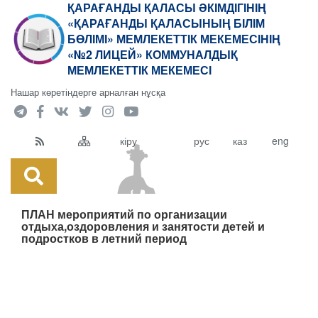
ҚАРАҒАНДЫ ҚАЛАСЫ ӘКІМДІГІНІҢ
«ҚАРАҒАНДЫ ҚАЛАСЫНЫҢ БІЛІМ
БӨЛІМІ» МЕМЛЕКЕТТІК МЕКЕМЕСІНІҢ
«№2 ЛИЦЕЙ» КОММУНАЛДЫҚ
МЕМЛЕКЕТТІК МЕКЕМЕСІ
Нашар көретіндерге арналған нұсқа
кіру
рус
каз
eng
ПЛАН мероприятий по организации
отдыха,оздоровления и занятости детей и
подростков в летний период