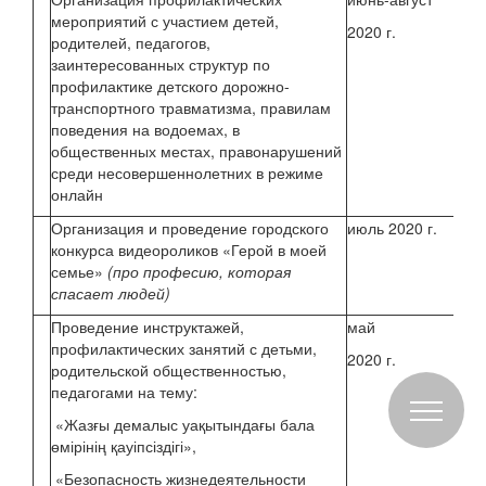
мероприятий с участием детей,
2020 г.
родителей, педагогов,
заинтересованных структур по
Ов
профилактике детского дорожно-
транспортного травматизма, правилам
поведения на водоемах, в
Кл
общественных местах, правонарушений
ру
среди несовершеннолетних в режиме
онлайн
Организация и проведение городского
июль 2020 г.
Но
конкурса видеороликов «Герой в моей
И.
семье»
(про професию, которая
спасает людей)
Проведение инструктажей,
май
профилактических занятий с детьми,
2020 г.
Буц
родительской общественностью,
педагогами на тему:
«Жазғы демалыс уақытындағы бала
өмірінің қауіпсіздігі»,
«Безопасность жизнедеятельности