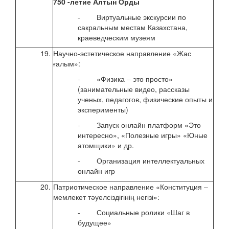
750 -летие Алтын Орды
- Виртуальные экскурсии по
сакральным местам Казахстана,
краеведческим музеям
19.
Научно-эстетическое направление «Жас
с 17
ғалым»:
авгу
- «Физика – это просто»
(занимательные видео, рассказы
ученых, педагогов, физические опыты и
эксперименты)
- Запуск онлайн платформ «Это
интересно», «Полезные игры» «Юные
атомщики» и др.
- Организация интеллектуальных
онлайн игр
20.
Патриотическое направление «Конституция –
с 24
мемлекет тәуелсіздігінің негізі»:
авгу
- Социальные ролики «Шаг в
будущее»