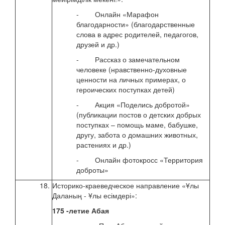
- Онлайн «Марафон
благодарности» (благодарственные
слова в адрес родителей, педагогов,
друзей и др.)
- Рассказ о замечательном
человеке (нравственно-духовные
ценности на личных примерах, о
героических поступках детей)
- Акция «Поделись добротой»
(публикации постов о детских добрых
поступках – помощь маме, бабушке,
другу, забота о домашних животных,
растениях и др.)
- Онлайн фотокросс «Территория
доброты»
18.
Историко-краеведческое направление «Ұлы
с 10
Даланың - Ұлы есімдері»:
авгу
175 -летие Абая