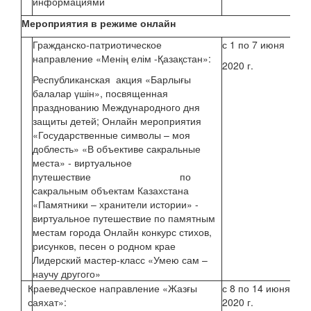
информациями
Мероприятия
в режиме онлайн
Гражданско-патриотическое
с 1 по 7 июня
Би
направление «Менің елім -Қазақстан»:
2020 г.
Буц
Республиканская акция «Барлығы
балалар үшін», посвященная
празднованию Международного дня
защиты детей; Онлайн мероприятия
«Государственные символы – моя
доблесть» «В объективе сакральные
места» - виртуальное
путешествие по
сакральным объектам Казахстана
«Памятники – хранители истории» -
виртуальное путешествие по памятным
местам города Онлайн конкурс стихов,
рисунков, песен о родном крае
Лидерский мастер-класс «Умею сам –
научу другого»
Краеведческое направление «Жазғы
с 8 по 14 июня
саяхат»:
2020 г.
Аб