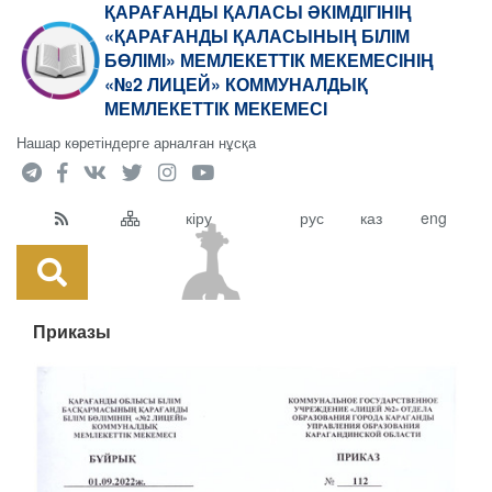
ҚАРАҒАНДЫ ҚАЛАСЫ ӘКІМДІГІНІҢ
«ҚАРАҒАНДЫ ҚАЛАСЫНЫҢ БІЛІМ
БӨЛІМІ» МЕМЛЕКЕТТІК МЕКЕМЕСІНІҢ
«№2 ЛИЦЕЙ» КОММУНАЛДЫҚ
МЕМЛЕКЕТТІК МЕКЕМЕСІ
Нашар көретіндерге арналған нұсқа
кіру
рус
каз
eng
Приказы