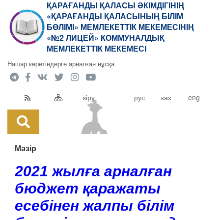
ҚАРАҒАНДЫ ҚАЛАСЫ ӘКІМДІГІНІҢ
«ҚАРАҒАНДЫ ҚАЛАСЫНЫҢ БІЛІМ
БӨЛІМІ» МЕМЛЕКЕТТІК МЕКЕМЕСІНІҢ
«№2 ЛИЦЕЙ» КОММУНАЛДЫҚ
МЕМЛЕКЕТТІК МЕКЕМЕСІ
Нашар көретіндерге арналған нұсқа
кіру
рус
каз
eng
Мәзір
2021 жылға арналған
бюджет қаражаты
есебінен жалпы білім