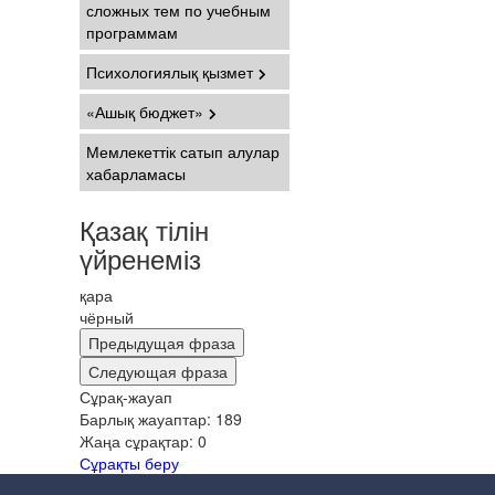
сложных тем по учебным
программам
Психологиялық қызмет
«Ашық бюджет»
Мемлекеттік сатып алулар
хабарламасы
Қазақ тілін
үйренеміз
қара
чёрный
Предыдущая фраза
Следующая фраза
Сұрақ-жауап
Барлық жауаптар:
189
Жаңа сұрақтар:
0
Сұрақты беру