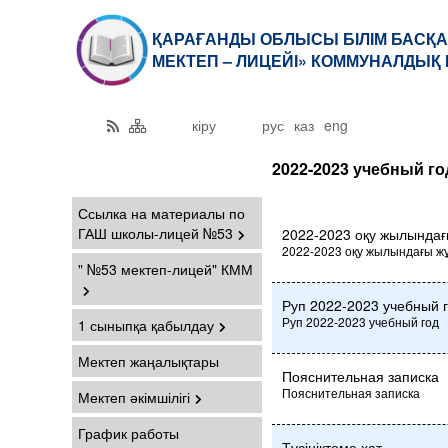
ҚАРАҒАНДЫ ОБЛЫСЫ БІЛІМ БАСҚА
МЕКТЕП – ЛИЦЕЙІ» КОММУНАЛДЫҚ 
кіру
рус
каз
eng
2022-2023 учебный го
Ссылка на материалы по
ГАШ школы-лицей №53
2022-2023 оқу жылындағ
2022-2023 оқу жылындағы ж
" №53 мектеп-лицей" КММ
Руп 2022-2023 учебный 
Руп 2022-2023 учебный год
1 сыныпқа қабылдау
Мектеп жаңалықтары
Пояснительная записка
Пояснительная записка
Мектеп әкімшілігі
График работы
Түсініктеме хат