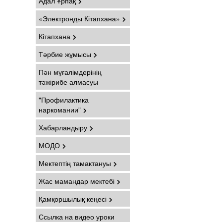
Адал Ұрпақ
«Электронды Кітапхана»
Кітапхана
Тәрбие жұмысы
Пән мұғалімдерінің
тәжірибе алмасуы
"Профилактика
наркомании"
Хабарландыру
МОДО
Мектептің тамактануы
Жас мамандар мектебі
Қамқоршылық кеңесі
Ссылка на видео уроки