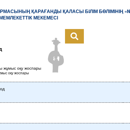
РМАСЫНЫҢ ҚАРАҒАНДЫ ҚАЛАСЫ БІЛІМ БӨЛІМІНІҢ «№
МЕМЛЕКЕТТІК МЕКЕМЕСІ
д
ы жұмыс оқу жоспары
ұмыс оқу жоспары
год