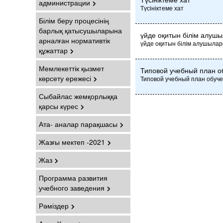
администрации
Түсініктеме хат
Білім беру процесінің
барлық қатысушыларына
үйде оқитын білім алушы
арналған нормативтік
үйде оқитын білім алушыларғ
құжаттар
Мемлекеттік қызмет
Типовой учебный план о
көрсету ережесі
Типовой учебный план обуче
Сыбайлас жемқорлыққа
қарсы күрес
Ата- аналар парақшасы
Жазғы мектеп -2021
Жаз
Программа развития
учебного заведения
Рәміздер