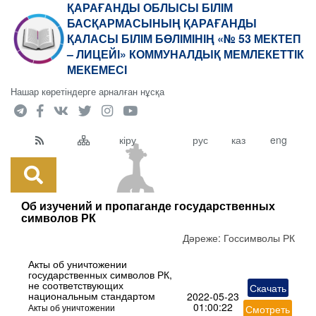
ҚАРАҒАНДЫ ОБЛЫСЫ БІЛІМ
БАСҚАРМАСЫНЫҢ ҚАРАҒАНДЫ
ҚАЛАСЫ БІЛІМ БӨЛІМІНІҢ «№ 53 МЕКТЕП
– ЛИЦЕЙІ» КОММУНАЛДЫҚ МЕМЛЕКЕТТІК
МЕКЕМЕСІ
Нашар көретіндерге арналған нұсқа
кіру
рус
каз
eng
Об изучений и пропаганде государственных
символов РК
Дәреже:
Госсимволы РК
Акты об уничтожении
государственных символов РК,
не соответствующих
Скачать
национальным стандартом
2022-05-23
01:00:22
Акты об уничтожении
Смотреть