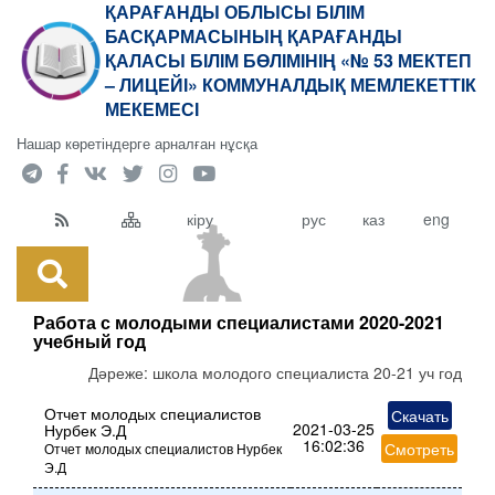
ҚАРАҒАНДЫ ОБЛЫСЫ БІЛІМ
БАСҚАРМАСЫНЫҢ ҚАРАҒАНДЫ
ҚАЛАСЫ БІЛІМ БӨЛІМІНІҢ «№ 53 МЕКТЕП
– ЛИЦЕЙІ» КОММУНАЛДЫҚ МЕМЛЕКЕТТІК
МЕКЕМЕСІ
Нашар көретіндерге арналған нұсқа
кіру
рус
каз
eng
Работа с молодыми специалистами 2020-2021
учебный год
Дәреже:
школа молодого специалиста 20-21 уч год
Отчет молодых специалистов
Скачать
2021-03-25
Нурбек Э.Д
16:02:36
Смотреть
Отчет молодых специалистов Нурбек
Э.Д