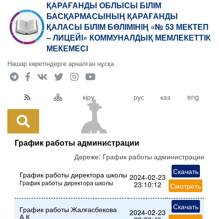
ҚАРАҒАНДЫ ОБЛЫСЫ БІЛІМ
БАСҚАРМАСЫНЫҢ ҚАРАҒАНДЫ
ҚАЛАСЫ БІЛІМ БӨЛІМІНІҢ «№ 53 МЕКТЕП
– ЛИЦЕЙІ» КОММУНАЛДЫҚ МЕМЛЕКЕТТІК
МЕКЕМЕСІ
Нашар көретіндерге арналған нұсқа
кіру
рус
каз
eng
График работы администрации
Дәреже:
График работы администрации
Скачать
График работы директора школы
2024-02-23
График работы директора школы
23:10:12
Смотреть
Скачать
График работы Жалғасбекова
2024-02-23
А.К