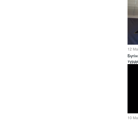
12 Ма
Бүгі
түрде
10 Ма