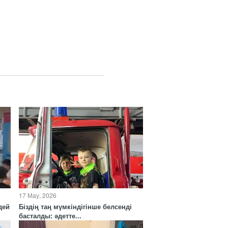
17 Мау, 2026
дей
Біздің таң мүмкіндігінше белсенді
басталды: әдетте...