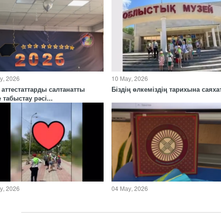
у, 2026
10 Мау, 2026
н аттестаттарды салтанатты
Біздің өлкеміздің тарихына саяхат
 табыстау рәсі...
у, 2026
04 Мау, 2026