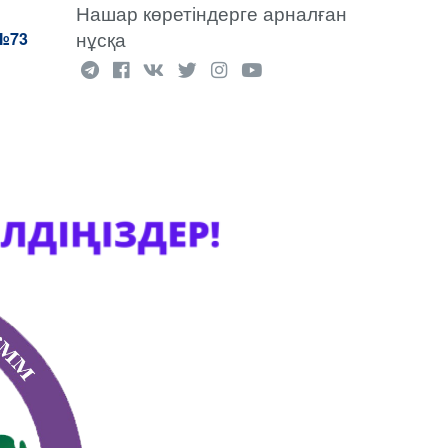
Нашар көретіндерге арналған
нұсқа
№73