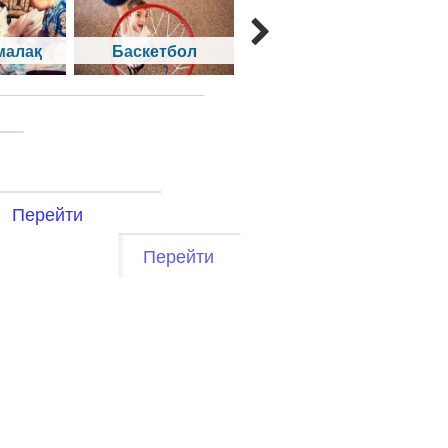
малақ
Баскетбол
үстел теннисі
Перейти
Перейти