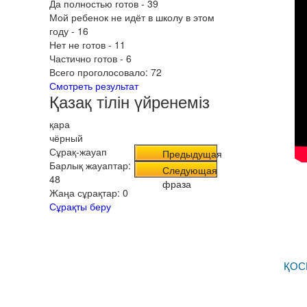
Да полностью готов - 39
Мой ребенок не идёт в школу в этом
году - 16
Нет не готов - 11
Частично готов - 6
Всего проголосовало:
72
Смотреть результат
Қазақ тілін үйренеміз
қара
чёрный
Сұрақ-жауап
Предыдущая
Барлық жауаптар:
фраза
Следующая
48
фраза
Жаңа сұрақтар:
0
Сұрақты беру
ҚОС