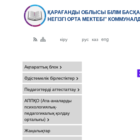
ҚАРАҒАНДЫ ОБЛЫСЫ БІЛІМ БАСҚА
НЕГІЗГІ ОРТА МЕКТЕБІ" КОММУНАЛ
кіру
рус
каз
eng
Ақпараттық блок
Әдістемелік бірлестіктер
Педагогтерді аттестаттау
АППҚО (Ата-аналарды
психологиялық-
педагогикалық қолдау
орталығы)
Жаңалықтар