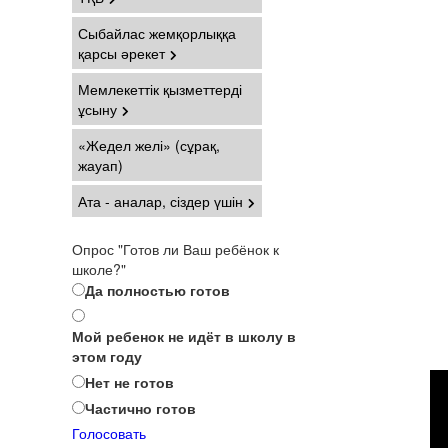
Сыбайлас жемқорлыққа
қарсы әрекет
Мемлекеттік қызметтерді
ұсыну
«Жедел желі» (сұрақ,
жауап)
Ата - аналар, сіздер үшін
Опрос "Готов ли Ваш ребёнок к
школе?"
Да полностью готов
Мой ребенок не идёт в школу в
этом году
Нет не готов
Частично готов
Голосовать