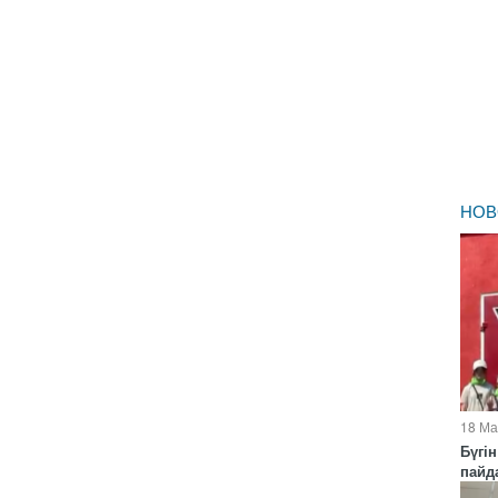
НОВ
18 Ма
Бүгін
пайда