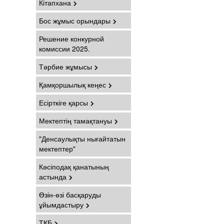
Кітапхана
Бос жұмыс орындары
Решение конкурной
комиссии 2025.
Тәрбие жұмысы
Қамқоршылық кеңес
Есірткіге қарсы
Мектептің тамақтануы
"Денсаулықты нығайтатын
мектептер"
Кәсіподақ қанатының
астында
Өзін-өзі басқаруды
ұйымдастыру
ТҚБ