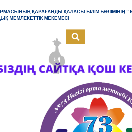
РМАСЫНЫҢ ҚАРАҒАНДЫ ҚАЛАСЫ БІЛІМ БӨЛІМІНІҢ " 
ДЫҚ МЕМЛЕКЕТТІК МЕКЕМЕСІ