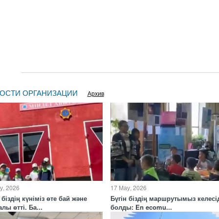
ОСТИ ОРГАНИЗАЦИИ
Архив
у, 2026
17 Мау, 2026
 біздің күніміз өте бай және
Бүгін біздің маршрутымыз келесі
лы өтті. Ба...
болды: En ecomu...