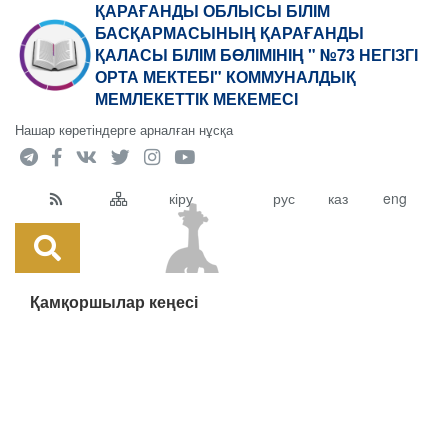
ҚАРАҒАНДЫ ОБЛЫСЫ БІЛІМ
БАСҚАРМАСЫНЫҢ ҚАРАҒАНДЫ
ҚАЛАСЫ БІЛІМ БӨЛІМІНІҢ " №73 НЕГІЗГІ
ОРТА МЕКТЕБІ" КОММУНАЛДЫҚ
МЕМЛЕКЕТТІК МЕКЕМЕСІ
Нашар көретіндерге арналған нұсқа
кіру
рус
каз
eng
Қамқоршылар кеңесі