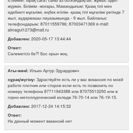
істеймін, бірақ сағат саны аз болғандықтан, жұмыс іздеп
жүрмін. Білімім -жоғары, Мамандығым: Қазақ тілі мен
әдебиеті мұғалімі, еңбек өтілім- қазақ тілі мұғалімі ретінде 7
жыл, аудармашы лауазымында - 9 жыл. Байланыс
телефондарым: 87011559796; 87003471369 e-mail:
almagul1273@mail.ru
Добавлен:
2020-05-17 13:44:44
Ответ:
Сәлеметсіз бе?! Бос орын жоқ.
Аты-жөнi:
Ильин Артур Эдуардович
сұрақ/жүгіну:
Здраствуйте есть ли у вас вокансия по моей
работе плотник или сторож если есть то позвонить по
номеру телефона 87711943388 или 87075513250 или в
горно-метоллургический коледж 76-70-14 или 76-19-15.
Добавлен:
2017-12-24 14:15:32
Ответ:
На данный момент вакансий нет