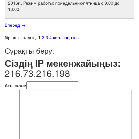
2016г.. Режим работы: понедельник-пятница с 9.00 до
13.00.
Вперёд
→
бiрiншiсi
алдың.
1
2
3
4
кел.
соңғысы
Сұрақты беру:
Сiздiң IP мекенжайыңыз:
216.73.216.198
Аты-жөнi: