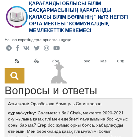
ҚАРАҒАНДЫ ОБЛЫСЫ БІЛІМ
БАСҚАРМАСЫНЫҢ ҚАРАҒАНДЫ
ҚАЛАСЫ БІЛІМ БӨЛІМІНІҢ " №73 НЕГІЗГІ
ОРТА МЕКТЕБІ" КОММУНАЛДЫҚ
МЕМЛЕКЕТТІК МЕКЕМЕСІ
Нашар көретіндерге арналған нұсқа
кіру
рус
каз
eng
Вопросы и ответы
Аты-жөнi:
Оразбекова Алмагуль Сагинтаевна
сұрақ/жүгіну:
Сәлеметсіз бе? Сіздің мектепте 2020-2021
оқу жылына қазақ тілі мен әдебиеті лауазымына бос жұмыс
орны бар ма? Егер бос жұмыс орны болса, хабарласуды
өтінемін. Мен бөбекжайда қазақ тілі мұғалімі болып