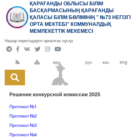
ҚАРАҒАНДЫ ОБЛЫСЫ БІЛІМ
БАСҚАРМАСЫНЫҢ ҚАРАҒАНДЫ
ҚАЛАСЫ БІЛІМ БӨЛІМІНІҢ " №73 НЕГІЗГІ
ОРТА МЕКТЕБІ" КОММУНАЛДЫҚ
МЕМЛЕКЕТТІК МЕКЕМЕСІ
Нашар көретіндерге арналған нұсқа
кіру
рус
каз
eng
Решение конкурсной комиссии 2025
Протокол №1
Протокол №2
П
ротокол №3
Протокол №4