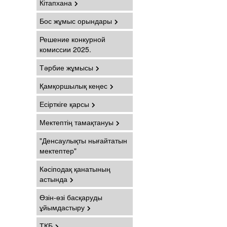
Кітапхана
Бос жұмыс орындары
Решение конкурной
комиссии 2025.
Тәрбие жұмысы
Қамқоршылық кеңес
Есірткіге қарсы
Мектептің тамақтануы
"Денсаулықты нығайтатын
мектептер"
Кәсіподақ қанатының
астында
Өзін-өзі басқаруды
ұйымдастыру
ТҚБ