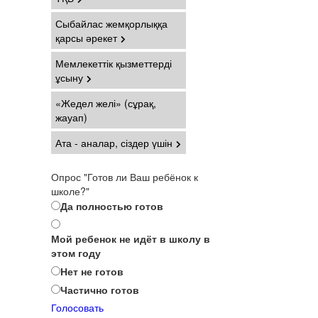
Сыбайлас жемқорлыққа
қарсы әрекет
Мемлекеттік қызметтерді
ұсыну
«Жедел желі» (сұрақ,
жауап)
Ата - аналар, сіздер үшін
Опрос "Готов ли Ваш ребёнок к
школе?"
Да полностью готов
Мой ребенок не идёт в школу в
этом году
Нет не готов
Частично готов
Голосовать