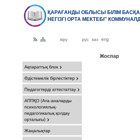
ҚАРАҒАНДЫ ОБЛЫСЫ БІЛІМ БАСҚА
НЕГІЗГІ ОРТА МЕКТЕБІ" КОММУНАЛ
кіру
рус
каз
eng
Жоспар
Ақпараттық блок
Әдістемелік бірлестіктер
Педагогтерді аттестаттау
АППҚО (Ата-аналарды
психологиялық-
педагогикалық қолдау
орталығы)
Жаңалықтар