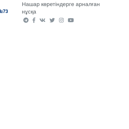
Нашар көретіндерге арналған
нұсқа
№73