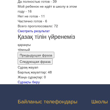
Да полностью готов - 39
Мой ребенок не идёт в школу в этом
году - 16
Нет не готов - 11
Частично готов - 6
Всего проголосовало:
72
Смотреть результат
Қазақ тілін үйренеміз
қараңғы
тёмный
Предыдущая фраза
Следующая фраза
Сұрақ-жауап
Барлық жауаптар:
48
Жаңа сұрақтар:
0
Сұрақты беру
Байланыс телефондары
Школы