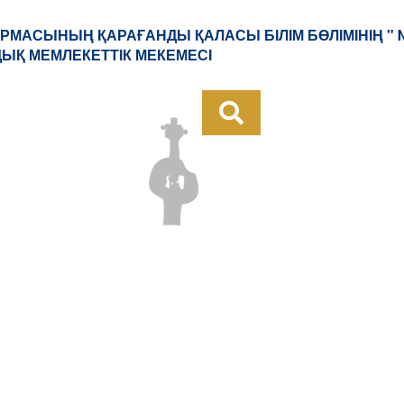
РМАСЫНЫҢ ҚАРАҒАНДЫ ҚАЛАСЫ БІЛІМ БӨЛІМІНІҢ " 
ДЫҚ МЕМЛЕКЕТТІК МЕКЕМЕСІ