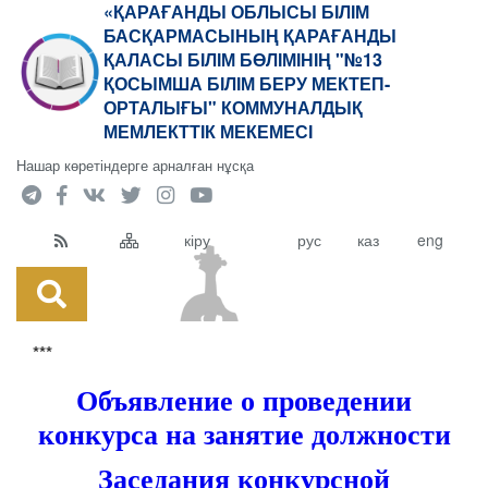
«ҚАРАҒАНДЫ ОБЛЫСЫ БІЛІМ
БАСҚАРМАСЫНЫҢ ҚАРАҒАНДЫ
ҚАЛАСЫ БІЛІМ БӨЛІМІНІҢ "№13
ҚОСЫМША БІЛІМ БЕРУ МЕКТЕП-
ОРТАЛЫҒЫ" КОММУНАЛДЫҚ
МЕМЛЕКТТІК МЕКЕМЕСІ
Нашар көретіндерге арналған нұсқа
кіру
рус
каз
eng
***
Объявление о проведении
конкурса на занятие должности
Заседания конкурсной