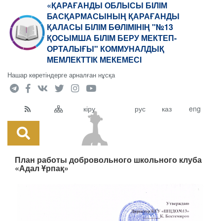
«ҚАРАҒАНДЫ ОБЛЫСЫ БІЛІМ
БАСҚАРМАСЫНЫҢ ҚАРАҒАНДЫ
ҚАЛАСЫ БІЛІМ БӨЛІМІНІҢ "№13
ҚОСЫМША БІЛІМ БЕРУ МЕКТЕП-
ОРТАЛЫҒЫ" КОММУНАЛДЫҚ
МЕМЛЕКТТІК МЕКЕМЕСІ
Нашар көретіндерге арналған нұсқа
кіру
рус
каз
eng
План работы добровольного школьного клуба
«Адал Ұрпақ»