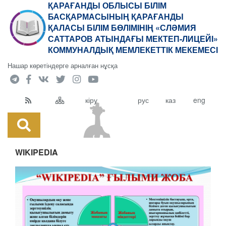
ҚАРАҒАНДЫ ОБЛЫСЫ БІЛІМ
БАСҚАРМАСЫНЫҢ ҚАРАҒАНДЫ
ҚАЛАСЫ БІЛІМ БӨЛІМІНІҢ «СЛӘМИЯ
САТТАРОВ АТЫНДАҒЫ МЕКТЕП-ЛИЦЕЙІ»
КОММУНАЛДЫҚ МЕМЛЕКЕТТІК МЕКЕМЕСІ
Нашар көретіндерге арналған нұсқа
кіру
рус
каз
eng
WIKIPEDIA