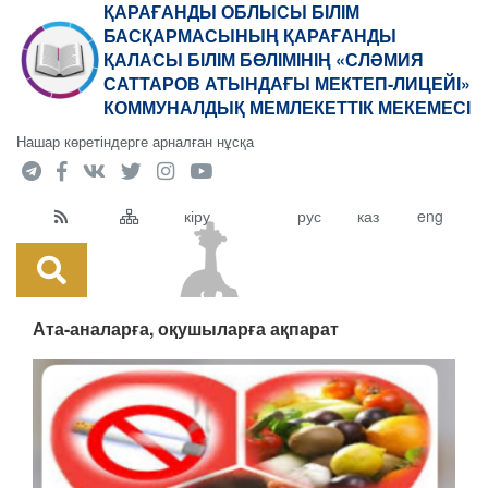
ҚАРАҒАНДЫ ОБЛЫСЫ БІЛІМ
БАСҚАРМАСЫНЫҢ ҚАРАҒАНДЫ
ҚАЛАСЫ БІЛІМ БӨЛІМІНІҢ «СЛӘМИЯ
САТТАРОВ АТЫНДАҒЫ МЕКТЕП-ЛИЦЕЙІ»
КОММУНАЛДЫҚ МЕМЛЕКЕТТІК МЕКЕМЕСІ
Нашар көретіндерге арналған нұсқа
кіру
рус
каз
eng
Ата-аналарға, оқушыларға ақпарат