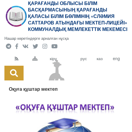
ҚАРАҒАНДЫ ОБЛЫСЫ БІЛІМ
БАСҚАРМАСЫНЫҢ ҚАРАҒАНДЫ
ҚАЛАСЫ БІЛІМ БӨЛІМІНІҢ «СЛӘМИЯ
САТТАРОВ АТЫНДАҒЫ МЕКТЕП-ЛИЦЕЙІ»
КОММУНАЛДЫҚ МЕМЛЕКЕТТІК МЕКЕМЕСІ
Нашар көретіндерге арналған нұсқа
кіру
рус
каз
eng
Оқуға құштар мектеп