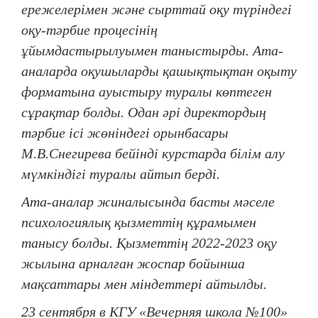
ережелерімен және сырттай оқу түріндегі
оқу-тәрбие процесінің
ұйымдастырылуымен таныстырды. Ата-
аналарда оқушыларды қашықтықтан оқыту
форматына ауыстыру туралы көптеген
сұрақтар болды. Одан әрі директордың
тәрбие ісі жөніндегі орынбасары
М.В.Снегирева бейінді курстарда білім алу
мүмкіндігі туралы айтып берді.
Ата-аналар жиналысында басты мәселе
психологиялық қызметтің құрамымен
танысу болды. Қызметтің 2022-2023 оқу
жылына арналған жоспар бойынша
мақсаттары мен міндеттері айтылды.
23 сентября в КГУ «Вечерняя школа №100»