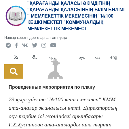
"ҚАРАҒАНДЫ ҚАЛАСЫ ӘКІМДІГІНІҢ
"ҚАРАҒАНДЫ ҚАЛАСЫНЫҢ БІЛІМ БӨЛІМІ
" МЕМЛЕКЕТТІК МЕКЕМЕСІНІҢ "№100
КЕШКІ МЕКТЕП" КОММУНАЛДЫҚ
МЕМЛЕКЕТТІК МЕКЕМЕСІ
Нашар көретіндерге арналған нұсқа
кіру
рус
каз
eng
Проведенные мероприятия по плану
23 қыркүйекте "№100 кешкі мектеп" КММ
ата-аналар жиналысы өтті. Директордың
оқу-тәрбие ісі жөніндегі орынбасары
Г.Х.Хусаинова ата-аналарды ішкі тәртіп