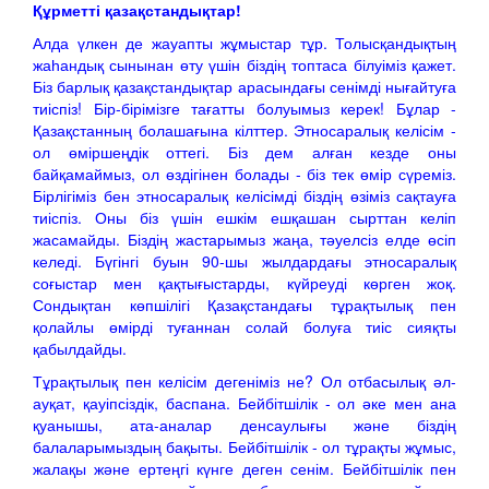
Құрметті қазақстандықтар!
Алда үлкен де жауапты жұмыстар тұр. Толысқандықтың
жаһандық сынынан өту үшін біздің топтаса білуіміз қажет.
Біз барлық қазақстандықтар арасындағы сенімді нығайтуға
тиіспіз! Бір-бірімізге тағатты болуымыз керек! Бұлар -
Қазақстанның болашағына кілттер. Этносаралық келісім -
ол өміршеңдік оттегі. Біз дем алған кезде оны
байқамаймыз, ол өздігінен болады - біз тек өмір сүреміз.
Бірлігіміз бен этносаралық келісімді біздің өзіміз сақтауға
тиіспіз. Оны біз үшін ешкім ешқашан сырттан келіп
жасамайды. Біздің жастарымыз жаңа, тәуелсіз елде өсіп
келеді. Бүгінгі буын 90-шы жылдардағы этносаралық
соғыстар мен қақтығыстарды, күйреуді көрген жоқ.
Сондықтан көпшілігі Қазақстандағы тұрақтылық пен
қолайлы өмірді туғаннан солай болуға тиіс сияқты
қабылдайды.
Тұрақтылық пен келісім дегеніміз не? Ол отбасылық әл-
ауқат, қауіпсіздік, баспана. Бейбітшілік - ол әке мен ана
қуанышы, ата-аналар денсаулығы және біздің
балаларымыздың бақыты. Бейбітшілік - ол тұрақты жұмыс,
жалақы және ертеңгі күнге деген сенім. Бейбітшілік пен