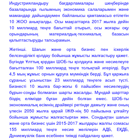
Индустрияландыру бағдарламалары шеңберінде
базаларында ғылымның экономика салаларымен және
мамандар дайындаумен байланысы қамтамасыз етілетін
10 ЖОО анықталды. Осы мақсаттарға 2017 жылға дейін
10 миллиард теңге бағыттай отырып, осы жоғары оқу
орындарының материалдық-техникалық базасын
қалыптастыруды тапсырамын.
Жетінші. Шағын және орта бизнес пен іскерлік
белсенділікті қолдау бойынша жұмысты жалғастыру қажет.
Бүгінде Ұлттық қордан ШОБ-ты қолдауға және несиелеуге
бағытталған 100 миллиард теңге толықтай игерілді. Бұл
4,5 мың жұмыс орнын құруға мүмкіндік берді. Бұл қаржыға
сұраныс ұсыныстан 23 миллиард теңгеге асып түсті.
Бизнесті 10 жылға бар-жоғы 6 пайызбен несиелеудің
бұрын-соңды болмаған шарты жасалды. Мұндай шарттар
біздің елімізде бұған дейін болған емес. ШОБ-ты
экономикалық өсімнің драйвері ретінде дамыту және оның
үлесін 2050 жылға қарай ІЖӨ-нің 50 пайызына ұлғайту
бойынша жұмысты жалғастырған жөн. Сондықтан шағын
және орта бизнес үшін 2015-2017 жылдары жалпы сомасы
155 миллиард теңге несие желілерін АДБ, ЕҚДБ,
Дүниежүзілік банк есебінен тиімді пайдалану қажет.