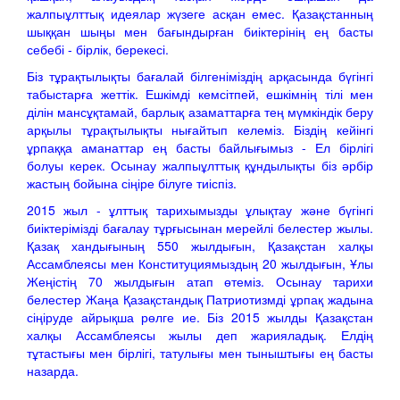
жалпыұлттық идеялар жүзеге асқан емес. Қазақстанның
шыққан шыңы мен бағындырған биіктерінің ең басты
себебі - бірлік, берекесі.
Біз тұрақтылықты бағалай білгеніміздің арқасында бүгінгі
табыстарға жеттік. Ешкімді кемсітпей, ешкімнің тілі мен
ділін мансұқтамай, барлық азаматтарға тең мүмкіндік беру
арқылы тұрақтылықты нығайтып келеміз. Біздің кейінгі
ұрпаққа аманаттар ең басты байлығымыз - Ел бірлігі
болуы керек. Осынау жалпыұлттық құндылықты біз әрбір
жастың бойына сіңіре білуге тиіспіз.
2015 жыл - ұлттық тарихымызды ұлықтау және бүгінгі
биіктерімізді бағалау тұрғысынан мерейлі белестер жылы.
Қазақ хандығының 550 жылдығын, Қазақстан халқы
Ассамблеясы мен Конституциямыздың 20 жылдығын, Ұлы
Жеңістің 70 жылдығын атап өтеміз. Осынау тарихи
белестер Жаңа Қазақстандық Патриотизмді ұрпақ жадына
сіңіруде айрықша рөлге ие. Біз 2015 жылды Қазақстан
халқы Ассамблеясы жылы деп жарияладық. Елдің
тұтастығы мен бірлігі, татулығы мен тыныштығы ең басты
назарда.