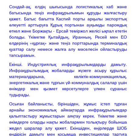
Сондай-ақ, елдің шығысында логистикалық хаб және
батысында теңіз инфрақұрылымын құруды жалғастыру
қажет. Батыс бағытта Каспий порты арқылы экспорттық
әлеуетті арттыруға Құрық портынан ауқымды паромдық
өткел және Боржақты - Ерсай теміржол желісі ықпал ететін
болады. Үкіметке Қытайдың, Иранның, Ресей мен ЕО
елдерінің «құрғақ» және теңіз порттарында терминалдық
қуаттар салу немесе жалға алу мәселесін ойластыруды
тапсырамын.
Екінші. Индустриялық инфрақұрылымдарды дамыту.
Инфрақұрылымдық жобаларды жүзеге асыру құрылыс
материалдарына, көліктік-коммуникациялық,
энергетикалық және тұрғын үй-коммуналдық салалар үшін
өнімдер мен қызмет көрсетулерге үлкен сұраныс
тудырады.
Осыған байланысты, біріншіден, жұмыс істеп тұрған
арнайы экономикалық аймақтарда инфрақұрылымдар
қалыптастыру жұмыстарын аяқтау керек. Үкіметке және
әкімдерге оларды нақты жобалармен толықтыру бойынша
жедел шаралар алу қажет. Екіншіден, өңірлерде ШОБ
өндірісін дамыту мен қосымша инвестициялар тартуға