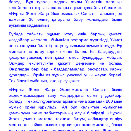
береді. Бұл туралы алдағы жылы Үкіметтің алғашқы
кеңейтілген отырысында нақты әңгіме қозғайтын боламыз.
«Нұрлы Жол» Жаңа Экономикалық Саясат - әлемнің ең
дамыған 30 елінің қатарына бару жолындағы біздің
ауқымды қадамымыз.
Бүгінде табысты жұмыс істеу үшін барлық қажетті
жағдайлар жасалған. Әкімшілік реформа жүргізілді, Үкімет
пен атқарушы биліктің жаңа құрылымы жұмыс істеуде. Әр
министр не істеу керек екенін біледі. Біз басқарудағы
қосарланушылық пен қажет емес буындарды жойдық.
Әкімдер өкілеттіліктің қажетті деңгейіне ие болды.
Өңірлерде бәрі бар - бағдарламалар, ресурстар, қаржы
құралдары. Әркім өз жұмыс учаскесі үшін жауап береді.
Тек білекті сыбанып, іске кірісу қажет.
«Нұрлы Жол» Жаңа Экономикалық Саясат біздің
экономикамыздың таяу жылдардағы өсімінің драйвері
болады. Тек жол құрылысы арқылы ғана жаңадан 200 мың
жұмыс орны құрылады. Ал бұл халықтың жұмыспен
қамтылуын және табыстарының өсуін білдіреді. «Нұрлы
Жол» цемент, металл, техника, битум, жабдықтар өндіру
мен соған сәйкес қызметтер сияқты экономиканың басқа
да салаларына мультипликативті әсер етеді. Жолдар -