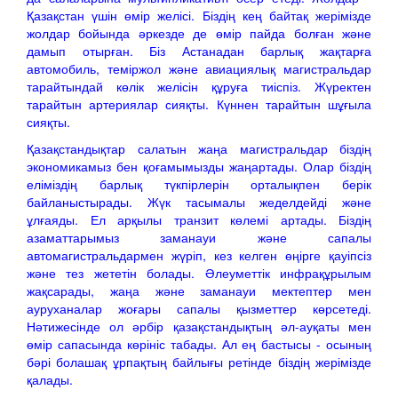
Қазақстан үшін өмір желісі. Біздің кең байтақ жерімізде
жолдар бойында әркезде де өмір пайда болған және
дамып отырған. Біз Астанадан барлық жақтарға
автомобиль, теміржол және авиациялық магистральдар
тарайтындай көлік желісін құруға тиіспіз. Жүректен
тарайтын артериялар сияқты. Күннен тарайтын шұғыла
сияқты.
Қазақстандықтар салатын жаңа магистральдар біздің
экономикамыз бен қоғамымызды жаңартады. Олар біздің
еліміздің барлық түкпірлерін орталықпен берік
байланыстырады. Жүк тасымалы жеделдейді және
ұлғаяды. Ел арқылы транзит көлемі артады. Біздің
азаматтарымыз заманауи және сапалы
автомагистральдармен жүріп, кез келген өңірге қауіпсіз
және тез жететін болады. Әлеуметтік инфрақұрылым
жақсарады, жаңа және заманауи мектептер мен
ауруханалар жоғары сапалы қызметтер көрсетеді.
Нәтижесінде ол әрбір қазақстандықтың әл-ауқаты мен
өмір сапасында көрініс табады. Ал ең бастысы - осының
бәрі болашақ ұрпақтың байлығы ретінде біздің жерімізде
қалады.