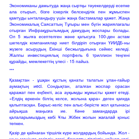
Экономиканы дамытуда жаңа сыртқы тәуекелдерді есепке
ала отырып, бізге іскерлік белсенділік пен жұмыспен
қамтуды ынталандыру үшін жаңа бастамалар қажет. Жаңа
Экономикалық Саясаттың Тұғыры мен бүгін жариялағалы
отырған Инфрақұрылымдық дамудың жоспары болады.
Ол 5 жылға есептелген және қатысуға 100-ден астам
шетелдік компаниялар ниет білдіріп отырған ҮИИДБ-ны
жүзеге асырудың Екінші бесжылдығына сәйкес келеді.
Жалпы инвестициялық портфель 6 триллион теңгені
құрайды, мемлекеттің үлесі - 15 пайыз.
***
Қазақстан - ұшқан құстың қанаты талатын ұлан-ғайыр
аумақтың иeci. Сондықтан, аталған жоспар орасан
қаражат пен еңбекті, аса ауқымды жұмысты қажет етеді.
«Елдің өркенін білгің келсе, жолына қара» деген қағида
қалыптасқан. Барыс-келіс пен алыс-берісте жол қатынасы
айрықша маңызға ие. Көне замандарда ірі
қалаларымыздың көбі Ұлы Жібек жолын жағалай қоныс
тепкен.
Қазір де қайнаған тіршілік күре жолдардың бойында. Жол -
шын мәнінде өмірдің өзегі, бақуатты тірліктің қайнар көзі.