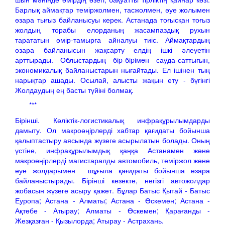
Барлық аймақтар теміржолмен, тасжолмен, әуе жолымен
өзара тығыз байланысуы керек. Астанада тоғысқан тоғыз
жолдың торабы елорданың жасампаздық рухын
тарататын өмір-тамырға айналуы тиіс. Аймақтардың
өзара байланысын жақсарту елдің ішкі әлеуетін
арттырады. Облыстардың бip-бipiмeн сауда-саттығын,
экономикалық байланыстарын нығайтады. Ел ішінен тың
нарықтар ашады. Осылай, алысты жақын ету - бүгінгі
Жолдаудың ең басты түйіні болмақ.
***
Бірінші. Көліктік-логистикалық инфрақұрылымдарды
дамыту. Ол макроөңірлерді хабтар қағидаты бойынша
қалыптастыру аясында жүзеге асырылатын болады. Оның
үстіне, инфрақұрылымдық қаңқа Астанамен және
макроөңірлерді магистаралды автомобиль, теміржол және
әуе жолдарымен шұғыла қағидаты бойынша өзара
байланыстырады. Бірінші кезекте, негізгі автожолдар
жобасын жүзеге асыру қажет. Бұлар Батыс Қытай - Батыс
Еуропа; Астана - Алматы; Астана - Өскемен; Астана -
Ақтөбе - Атырау; Алматы - Өскемен; Қарағанды -
Жезқазған - Қызылорда; Атырау - Астрахань.