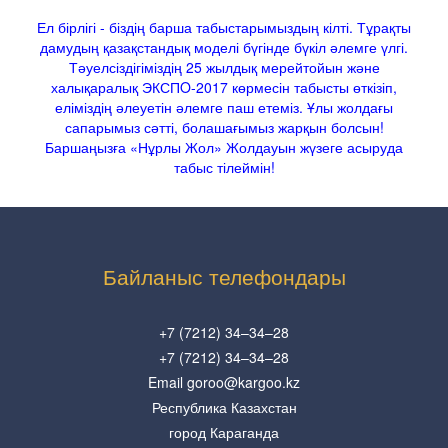
Ел бірлігі - біздің барша табыстарымыздың кілті. Тұрақты
дамудың қазақстандық моделі бүгінде бүкіл әлемге үлгі.
Тәуелсіздігіміздің 25 жылдық мерейтойын және
халықаралық ЭКСПO-2017 көрмесін табысты өткізіп,
еліміздің әлеуетін әлемге паш етеміз. Ұлы жолдағы
сапарымыз сәтті, болашағымыз жарқын болсын!
Баршаңызға «Нұрлы Жол» Жолдауын жүзеге асыруда
табыс тілеймін!
Байланыс телефондары
+7 (7212) 34–34–28
+7 (7212) 34–34–28
Email goroo@kargoo.kz
Республика Казахстан
город Караганда