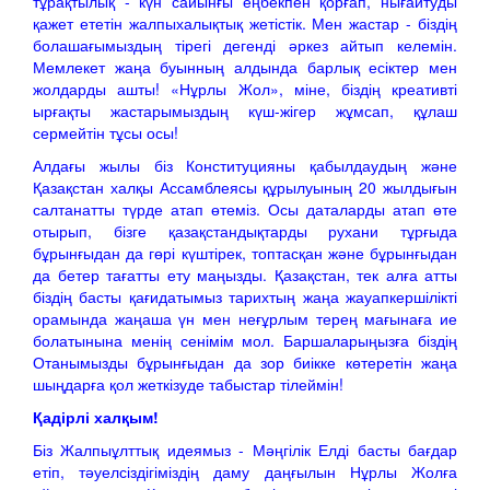
тұрақтылық - күн сайынғы еңбекпен қорғап, нығайтуды
қажет ететін жалпыхалықтық жетістік. Мен жастар - біздің
болашағымыздың тірегі дегенді әркез айтып келемін.
Мемлекет жаңа буынның алдында барлық есіктер мен
жолдарды ашты! «Нұрлы Жол», міне, біздің креативті
ырғақты жастарымыздың күш-жігер жұмсап, құлаш
сермейтін тұсы осы!
Алдағы жылы біз Конституцияны қабылдаудың және
Қазақстан халқы Ассамблеясы құрылуының 20 жылдығын
салтанатты түрде атап өтеміз. Осы даталарды атап өте
отырып, бізге қазақстандықтарды рухани тұрғыда
бұрынғыдан да гөрі күштірек, топтасқан және бұрынғыдан
да бетер тағатты ету маңызды. Қазақстан, тек алға атты
біздің басты қағидатымыз тарихтың жаңа жауапкершілікті
орамында жаңаша үн мен неғұрлым терең мағынаға ие
болатынына менің сенімім мол. Баршаларыңызға біздің
Отанымызды бұрынғыдан да зор биікке көтеретін жаңа
шыңдарға қол жеткізуде табыстар тілеймін!
Қадірлі халқым!
Біз Жалпыұлттық идеямыз - Мәңгілік Елді басты бағдар
етіп, тәуелсіздігіміздің даму даңғылын Нұрлы Жолға