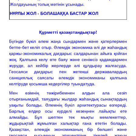
Жолдауының толық мәтінін ұсынады.
НҰРЛЫ ЖОЛ - БОЛАШАҚҚА БАСТАР ЖОЛ
Құрметті қазақстандықтар!
Бүгінде бүкіл әлем жаңа сындармен және қатерлермен
бетпе-бет келіп отыр. Әлемдік экономика әлі де жаһандық
қаржы-экономикалық дағдарыс салдарынан айыға қойған
жоқ. Қалпына келу өте баяу және сенімсіз қадамдармен
жүруде, ал кейбір жерлерде әлі құлдырау жалғасуда.
Геосаяси дағдарыс пен жетекші державалардың
санкциялық саясаты әлемдік экономиканы қалпына
келтіруде қосымша кедергілер туындатуда.
Мен өзімнің тәжірибемнен алдын ала сезіп
отырғанымдай, таяудағы жылдар жаһандық сынақтардың
уақыты болады. Әлемнің бүкіл архитектурасы өзгереді.
Барлық елдер осы күрделі кезеңнен лайықты өте
алмайды. Бұл шептен тек мықты мемлекеттер,
жұдырықтай жұмылған халықтар ғана өтетін болады.
Қазақстан, әлемдік экономиканың бір бөлшегі және
геосаяси қысымның эпицентріне тікелей жақын