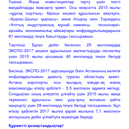
Үшінші. Жаңа инвестициялар тарту үшін тиісті
жағдайларды жақсарту қажет. Осы мақсатта 2015 жылы
«құрғақ порттың» бірінші кешені құрылысын аяқтауға,
«Қорғас-Шығыс қақпасы» және Атырау мен Тараздағы
«Ұлттық индустриялық мұнай химиясы технопаркі»
арнайы экономикалық аймақтары инфрақұрылымдарына
81 миллиард теңге бағыттауды тапсырамын.
Төртінші. Бұған дейін бөлінген 25 миллиардқа
ЭКСПО-2017 кешені құрылысын жалғастыруды несиелеу
үшін 2015 жылы қосымша 40 миллиард теңге бөлуді
тапсырамын.
Бесінші. ЭКСПО-2017 қарсаңында бізге Астананың көліктік
инфрақұрылымын дамыту туралы ойластыру қажет.
Астана аэропорты осы жылдың өзінде-ақ өзінің
максималды өткізу қабілеті - 3,5 миллион адамға жетеді.
Сондықтан оның әлеуетін ұлғайту үшін 2015 жылы жаңа
терминал құрылысы мен ұшу-қону жолағын қайта
жаңғырту үшін 29 миллиард теңге бөлуді тапсырамын. Бұл
өткізу қабілетін 2017 жылға қарай жылына 7,1 миллион
жолаушыға дейін ұлғайтуға мүмкіндік береді.
Құрметті қазақстандықтар!