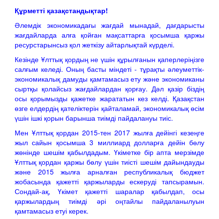
Құрметті қазақстандықтар!
Әлемдік экономикадағы жағдай мынадай, дағдарысты
жағдайларда алға қойған мақсаттарға қосымша қаржы
ресурстарынсыз қол жеткізу айтарлықтай күрделі.
Кезінде Ұлттық қордың не үшін құрылғанын қаперлеріңізге
салғым келеді. Оның басты міндеті - тұрақты әлеуметтік-
экономикалық дамуды қамтамасыз ету және экономиканы
сыртқы қолайсыз жағдайлардан қорғау. Дәл қазір біздің
осы қорымызды қажетке жарататын кез келді. Қазақстан
өзге елдердің қателіктерін қайталамай, экономикалық өсім
үшін ішкі қорын барынша тиімді пайдалануы тиіс.
Мен Ұлттық қордан 2015-тен 2017 жылға дейінгі кезеңге
жыл сайын қосымша 3 миллиард долларға дейін бөлу
жөнінде шешім қабылдадым. Үкіметке бір апта мерзімде
Ұлттық қордан қаржы бөлу үшін тиісті шешім дайындауды
және 2015 жылға арналған республикалық бюджет
жобасында қажетті қаржыларды ескеруді тапсырамын.
Сондай-ақ, Үкімет қажетті шаралар қабылдап, осы
қаржылардың тиімді әрі оңтайлы пайдаланылуын
қамтамасыз етуі керек.