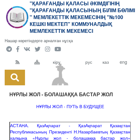
"ҚАРАҒАНДЫ ҚАЛАСЫ ӘКІМДІГІНІҢ
"ҚАРАҒАНДЫ ҚАЛАСЫНЫҢ БІЛІМ БӨЛІМІ
" МЕМЛЕКЕТТІК МЕКЕМЕСІНІҢ "№100
КЕШКІ МЕКТЕП" КОММУНАЛДЫҚ
МЕМЛЕКЕТТІК МЕКЕМЕСІ
Нашар көретіндерге арналған нұсқа
кіру
рус
каз
eng
НҰРЛЫ ЖОЛ - БОЛАШАҚҚА БАСТАР ЖОЛ
НҰРЛЫ ЖОЛ - ПУТЬ В БУДУЩЕЕ
АСТАНА. ҚазАқпарат - ҚазАқпарат Қазақстан
Республикасының Президенті Н.Назарбаевтың Қазақстан
халқына «Нұрлы жол - болашаққа бастар жол»