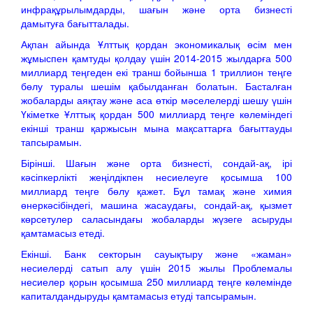
инфрақұрылымдарды, шағын және орта бизнесті
дамытуға бағытталады.
Ақпан айында Ұлттық қордан экономикалық өсім мен
жұмыспен қамтуды қолдау үшін 2014-2015 жылдарға 500
миллиард теңгеден екі транш бойынша 1 триллион теңге
бөлу туралы шешім қабылданған болатын. Басталған
жобаларды аяқтау және аса өткір мәселелерді шешу үшін
Үкіметке Ұлттық қордан 500 миллиард теңге көлеміндегі
екінші транш қаржысын мына мақсаттарға бағыттауды
тапсырамын.
Бірінші. Шағын және орта бизнесті, сондай-ақ, ірі
кәсіпкерлікті жеңілдікпен несиелеуге қосымша 100
миллиард теңге бөлу қажет. Бұл тамақ және химия
өнеркәсібіндегі, машина жасаудағы, сондай-ақ, қызмет
көрсетулер саласындағы жобаларды жүзеге асыруды
қамтамасыз етеді.
Екінші. Банк секторын сауықтыру және «жаман»
несиелерді сатып алу үшін 2015 жылы Проблемалы
несиелер қорын қосымша 250 миллиард теңге көлемінде
капиталдандыруды қамтамасыз етуді тапсырамын.