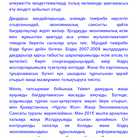
әлеуметтік міндеттемелерді толық көлемінде қамтамасыз
ету міндеті қойылып отыр.
Дағдарыс жағдайларында, әлемдік тәжірибе көрсетіп
отырғанындай, экономикалық саясатты қайта
бағдарлаулар жүріп жатыр. Қолдауды экономикалық өсім
мен жұмыспен қамтуда аса үлкен мультипликативті
тиімділік беретін салалар алуы тиіс. Мұндай тәжірибе
бізде бұған дейін болған. Біздің 2007-2009 жылдардағы
дағдарысқа қарсы табысты шараларымызды еске алсақ та
жеткілікті. Көріп отырғандарыңыздай, өмір біздің
жоспарларымызға түзетулер енгізуде. Және біз партияның
тұғырнамасын бүгінгі күн шындығы тұрғысынан қарай
отырып жаңа мазмұнмен толықтыруға тиіспіз.
Менің тапсырмам бойынша Үкімет дамудың жаңа
ауқымды бағдарламасын жасауды аяқтады. Бүгінде,
алдымызда тұрған сын-қатерлерге жауап бере отырып,
мен Қазақстанның «Нұрлы Жол» Жаңа Экономикалық
Саясаты туралы жариялаймын. Мен 2015 жылға арналған
халыққа жаңа Жолдауымды осыған арнаймын. Ол
контрциклды сипатқа ие болады және біздің
экономикамыздағы құрылымдық реформаларды