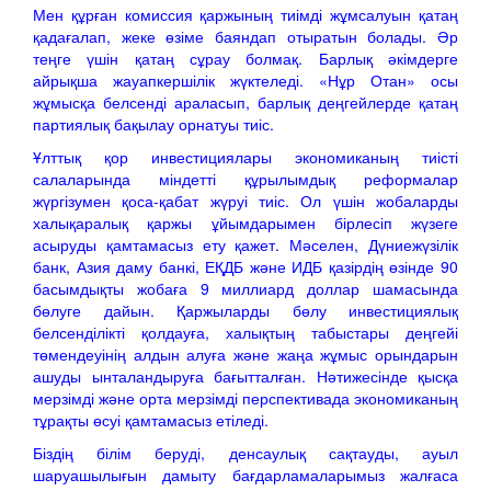
Мен құрған комиссия қаржының тиімді жұмсалуын қатаң
қадағалап, жеке өзіме баяндап отыратын болады. Әр
теңге үшін қатаң сұрау болмақ. Барлық әкімдерге
айрықша жауапкершілік жүктеледі. «Нұр Отан» осы
жұмысқа белсенді араласып, барлық деңгейлерде қатаң
партиялық бақылау орнатуы тиіс.
Ұлттық қор инвестициялары экономиканың тиісті
салаларында міндетті құрылымдық реформалар
жүргізумен қоса-қабат жүруі тиіс. Ол үшін жобаларды
халықаралық қаржы ұйымдарымен бірлесіп жүзеге
асыруды қамтамасыз ету қажет. Мәселен, Дүниежүзілік
банк, Азия даму банкі, ЕҚДБ және ИДБ қазірдің өзінде 90
басымдықты жобаға 9 миллиард доллар шамасында
бөлуге дайын. Қаржыларды бөлу инвестициялық
белсенділікті қолдауға, халықтың табыстары деңгейі
төмендеуінің алдын алуға және жаңа жұмыс орындарын
ашуды ынталандыруға бағытталған. Нәтижесінде қысқа
мерзімді және орта мерзімді перспективада экономиканың
тұрақты өсуі қамтамасыз етіледі.
Біздің білім беруді, денсаулық сақтауды, ауыл
шаруашылығын дамыту бағдарламаларымыз жалғаса