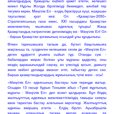
айналдырдық. Қажырлы еңбекті қажет ететін, келешегі
кемел Нұрлы Жолда бірлігімізді бекемдеп, аянбай тер
төгуіміз керек. Mәңгілік Ел - елдің біріктіруші күші, ешқашан
таусылмас қуат көзі. Ол «Қазақстан-2050»
Стратегиясының ғана емес, XXI ғасырдағы Қазақстан
мемлекетінің мызғымас идеялық тұғыры! Жаңа
Қазақстандық патриотизм дегеніміздің өзі - Мәңгілік Ел! Ол
- барша Қазақстан қоғамының осындай ұлы құндылығы.
Өткен тарихымызға тағзым да, бүгінгі бақытымызға
мақтаныш та, гүлденген келешекке сенім де «Мәңгілік Ел»
деген құдіретті ұғымға сыйып тұр. Отанды сүю -
бабалардан мирас болған ұлы мұраны қадірлеу, оны
көздің қарашығындай сақтау, өз үлесіңді қосып, дамыту
және кейінгі ұрпаққа аманат етіп, табыстау деген сөз.
Барша қазақстандықтардың жұмысының түпкі мәні - осы!
«Мәңгілік Ел» идеясының бастауы тым тереңде жатыр.
Осыдан 13 ғасыр бұрын Тоныкөк абыз «Tүркі жұртының
мұраты - Мәңгілік Ел» деп өсиет қалдырған. Бұл біздің
жалпыұлттық идеямыз мемлекеттігіміздің тамыры сияқты
көне тарихтан бастау алатынын көрсетеді. Жалпыұлттық
идеяны өміршең ететін - Елдің бірлігі. Ауызбіршілік
қашқан, алауыздық тасқан жерде ешқашан да