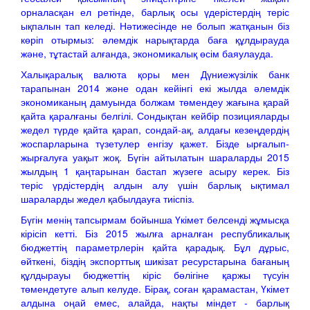
орналасқан ел ретінде, барлық осы үдерістердің теріс
ықпалын тап келеді. Нәтижесінде не болып жатқанын біз
көріп отырмыз: әлемдік нарықтарда баға құлдырауда
және, тұтастай алғанда, экономикалық өсім баяулауда.
Халықаралық валюта қоры мен Дүниежүзілік банк
тарапынан 2014 және одан кейінгі екі жылда әлемдік
экономиканың дамуында болжам төмендеу жағына қарай
қайта қаралғаны белгілі. Сондықтан кейбір позицияларды
жедел түрде қайта қарап, сондай-ақ, алдағы кезеңдердің
жоспарларына түзетулер енгізу қажет. Бізде ырғалып-
жырғалуға уақыт жоқ. Бүгін айтылатын шараларды 2015
жылдың 1 қаңтарынан бастап жүзеге асыру керек. Біз
теріс үрдістердің алдын алу үшін барлық ықтимал
шараларды жедел қабылдауға тиіспіз.
Бүгін менің тапсырмам бойынша Үкімет белсенді жұмысқа
кірісіп кетті. Біз 2015 жылға арналған республикалық
бюджеттің параметрлерін қайта қарадық. Бұл дұрыс,
өйткені, біздің экспорттық шикізат ресурстарына бағаның
құлдырауы бюджеттің кіріс бөлігіне қаржы түсуін
төмендетуге алып келуде. Бірақ, соған қарамастан, Үкімет
алдына оңай емес, алайда, нақты міндет - барлық