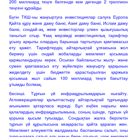
200 миллиард теңге бөлгенде кем дегенде 2 триллион
теңгені құрайды.
Бүгін ТКШ-ны жаңғыртуға инвестициялар салуға Еуропа
Қайта құру және даму банкі, Азия даму банкі, Ислам даму
банкі, сондай-ақ, жеке инвесторлар үлкен қызығушылық
танытып отыр. Ұзақ мерзімді инвестициялық тарифтер
ұсыну арқылы олардың барынша тартылуын қамтамасыз
ету қажет. Тарифтердің айтарлықтай ұлғаюына жол
бермеу үшін ондай жобаларды мемлекет қосымша
қаржыландыруы керек. Осыған байланысты жылу- және
сумен қамтамасыз ету жүйелерін жаңғырту қарқынын
жеделдету үшін бюджетте қарастырылған қаржыға
қосымша жыл сайын 100 миллиард теңге бағыттау
ұтымды болмақ.
Бесінші. Тұрғын үй инфрақұрылымдарын нығайту.
Агломерациялар қалыптастыру айтарлықтай тұрғындар
ағынымен қатарласа жүреді. Бұл еңбек нарығы мен
қалалардың инфрақұрылымына, соның ішінде, тұрғын үй
қорына қысым туғызады. Сондықтан жалға берілетін
тұрғын үй құрылысына көзқарасты қайта қараған жөн.
Мемлекет әлеуметтік жалдамалы баспананы салып, оны
тұрғындарға сатып алу құқын бере отырып, ұзақ мерзімді