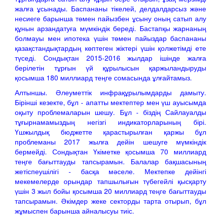
жалға ұсынады. Баспананы тікелей, делдалдарсыз және
несиеге барынша төмен пайызбен ұсыну оның сатып алу
құнын арзандатуға мүмкіндік береді. Бастапқы жарнаның
болмауы мен ипотека үшін төмен пайыздар баспананы
қазақстандықтардың көптеген жіктері үшін қолжетімді ете
түседі. Сондықтан 2015-2016 жылдар ішінде жалға
берілетін тұрғын үй құрылысын қаржыландыруды
қосымша 180 миллиард теңге сомасында ұлғайтамыз.
Алтыншы. Әлеуметтік инфрақұрылымдарды дамыту.
Бірінші кезекте, бұл - апатты мектептер мен үш ауысымда
оқыту проблемаларын шешу. Бұл - біздің Сайлауалды
тұғырнамамыздың негізгі индикаторларының бірі.
Үшжылдық бюджетте қарастырылған қаржы бұл
проблеманы 2017 жылға дейін шешуге мүмкіндік
бермейді. Сондықтан Үкіметке қосымша 70 миллиард
теңге бағыттауды тапсырамын. Балалар бақшасының
жетіспеушілігі - басқа мәселе. Мектепке дейінгі
мекемелерде орындар тапшылығын түбегейлі қысқарту
үшін 3 жыл бойы қосымша 20 миллиард теңге бағыттауды
тапсырамын. Әкімдер жеке секторды тарта отырып, бұл
жұмыспен барынша айналысуы тиіс.