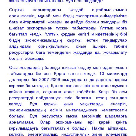
жалғастыруға бағытталады. Бұл нені білдіреді?
Сыртқы нарықтардағы жағдай оңтайлылығымен
ерекшеленіп, мұнай мен біздің экспорттық өнімдерімізге
баға айтарлықтай жоғары деңгейде болған жылдары біз
шикізат экспортынан түскен табыстарды Ұлттық қорға
бағыттап келдік. Ұлттық қордың негізгі міндеттерінің бірі
біздің экономикамыздың сыртқы естен тандырулар
алдындағы орнықтылығын, оның ішінде, табиғи
ресурстарға баға төмендеген жағдайда да, жоғарылату
болып табылады.
Осы жылдардың бәрінде шикізат өндіру мен одан түскен
табыстарды біз осы Қорға салып келдік. 10 миллиард
долларды біз 2007-2009 жылдардағы дағдарысқа қарсы
күреске бағыттадық. Қалған ақшаны ішіп-жеп және жұмсап
қойған жоқпыз, сақтадық және көбейттік. Қазір біз осы
резервтерді пайдалануға тиіс болатын кезең туындап
келеді. Бұл қаржы қиын уақыттарды еңсеріп,
экономикамыздың өсімін ынталандыруға көмектесетін
болады. Бұл ресурстар қысқа мерзімдік шараларға
арналмаған. Олар экономиканы әрі қарай қайта
құрылымдауға бағытталатын болады. Нақты айтқанда,
көліктік, энергетикалық, индустриялық және әлеуметтік