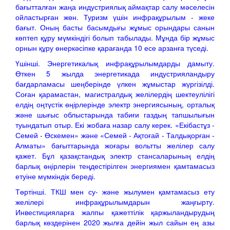
бағытталған жаңа индустриялық аймақтар салу мәселесін
ойластырған жөн. Туризм үшін инфрақұрылым - жеке
бағыт. Оның басты басымдығы жұмыс орындары санын
көптеп құру мүмкіндігі болып табылады. Мұнда бір жұмыс
орнын құру өнеркәсіпке қарағанда 10 есе арзанға түседі.
Үшінші. Энергетикалық инфрақұрылымдарды дамыту.
Өткен 5 жылда энергетикада индустрияландыру
бағдарламасы шеңберінде үлкен жұмыстар жүргізілді.
Соған қарамастан, магистралдық желілердің шектеулілігі
елдің оңтүстік өңірлерінде электр энергиясының, орталық
және шығыс облыстарында табиғи газдың тапшылығын
туындатып отыр. Екі жобаға назар салу керек. «Екібастұз -
Семей - Өскемен» және «Семей - Ақтоғай - Талдықорған -
Алматы» бағыттарында жоғары вольтты желілер салу
қажет. Бұл қазақстандық электр стансаларының елдің
барлық өңірлерін теңдестірілген энергиямен қамтамасыз
етуіне мүмкіндік береді.
Төртінші. ТКШ мен су- және жылумен қамтамасыз ету
желілері инфрақұрылымдарын жаңғырту.
Инвестицияларға жалпы қажеттілік қаржыландырудың
барлық көздерінен 2020 жылға дейін жыл сайын ең азы