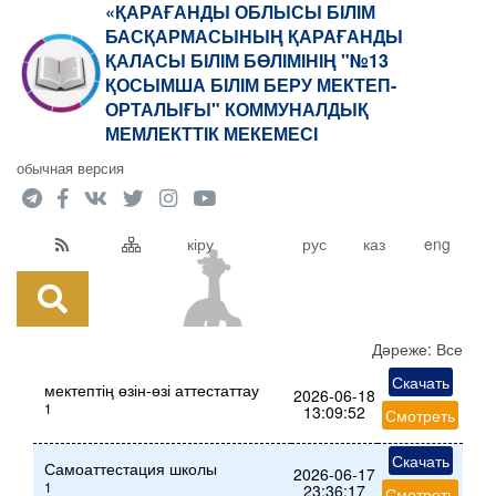
«ҚАРАҒАНДЫ ОБЛЫСЫ БІЛІМ
БАСҚАРМАСЫНЫҢ ҚАРАҒАНДЫ
ҚАЛАСЫ БІЛІМ БӨЛІМІНІҢ "№13
ҚОСЫМША БІЛІМ БЕРУ МЕКТЕП-
ОРТАЛЫҒЫ" КОММУНАЛДЫҚ
МЕМЛЕКТТІК МЕКЕМЕСІ
обычная версия
кіру
рус
каз
eng
Дәреже:
Все
Скачать
мектептің өзін-өзі аттестаттау
2026-06-18
1
13:09:52
Смотреть
Скачать
Самоаттестация школы
2026-06-17
1
23:36:17
Смотреть