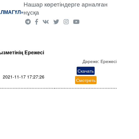
Нашар көретіндерге арналған
нұсқа
АЛМАГҮЛ»
зметінің Ережесі
Дәреже:
Ережесі
Скачать
2021-11-17 17:27:26
Смотреть