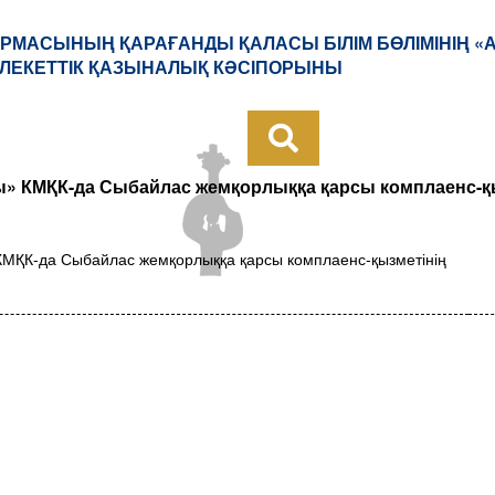
РМАСЫНЫҢ ҚАРАҒАНДЫ ҚАЛАСЫ БІЛІМ БӨЛІМІНІҢ «
ЛЕКЕТТІК ҚАЗЫНАЛЫҚ КӘСІПОРЫНЫ
» КМҚК-да Сыбайлас жемқорлыққа қарсы комплаенс-қы
МҚК-да Сыбайлас жемқорлыққа қарсы комплаенс-қызметінің