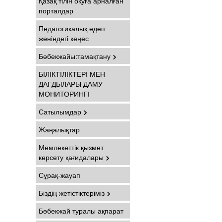
Қазақ тілін оқуға арналған
порталдар
Педагогикалық әдеп
жөніндегі кеңес
Бөбекжайы:тамақтану
БІЛІКТІЛІКТЕРІ МЕН
ДАҒДЫЛАРЫ ДАМУ
МОНИТОРИНГІ
Сатылымдар
Жаңалықтар
Мемлекеттік қызмет
көрсету қағидалары
Сұрақ-жауап
Біздің жетістіктеріміз
Бөбекжай туралы ақпарат