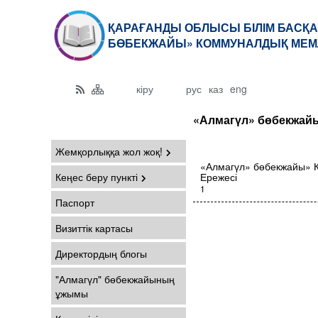
ҚАРАҒАНДЫ ОБЛЫСЫ БІЛІМ БАСҚА
БӨБЕКЖАЙЫ» КОММУНАЛДЫҚ МЕМ
кіру
рус
каз
eng
«Алмагүл» бөбекжайы
Жемқорлыққа жол жоқ!
«Алмагүл» бөбекжайы» К
Кеңес беру пункті
Ережесі
1
Паспорт
Визиттік картасы
Директордың блогы
"Алмагүл" бөбекжайының
ұжымы