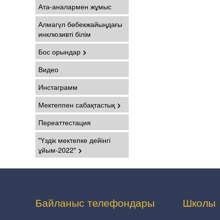
Ата-аналармен жұмыс
Алмагүл бөбекжайыңдағы
инклюзивті білім
Бос орындар
Видео
Инстаграмм
Мектеппен сабақтастық
Переаттестация
"Үздік мектепке дейінгі
ұйым-2022"
Байланыс телефондары
Школы