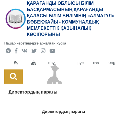
ҚАРАҒАНДЫ ОБЛЫСЫ БІЛІМ
БАСҚАРМАСЫНЫҢ ҚАРАҒАНДЫ
ҚАЛАСЫ БІЛІМ БӨЛІМІНІҢ «АЛМАГҮЛ»
БӨБЕКЖАЙЫ» КОММУНАЛДЫҚ
МЕМЛЕКЕТТІК ҚАЗЫНАЛЫҚ
КӘСІПОРЫНЫ
Нашар көретіндерге арналған нұсқа
кіру
рус
каз
eng
Директордың парағы
Директордың парағы