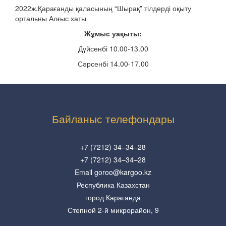
2022ж.Қарағанды қаласының “Шырақ” тілдерді оқыту
орталығы Алғыс хаты
Жұмыс уақыты:
Дүйсенбі 10.00-13.00
Сәрсенбі 14.00-17.00
Байланыс телефондары
+7 (7212) 34–34–28
+7 (7212) 34–34–28
Email goroo@kargoo.kz
Республика Казахстан
город Караганда
Степной 2-й микрорайон, 9