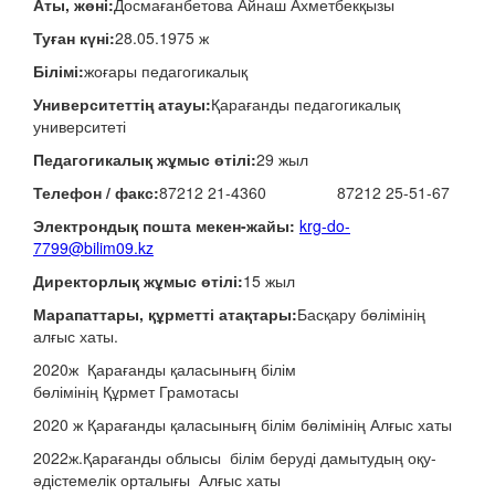
Аты, жөні:
Досмағанбетова Айнаш Ахметбекқызы
Туған күні:
28.05.1975 ж
Білімі:
жоғары педагогикалық
Университеттің атауы:
Қарағанды ​​педагогикалық
университеті
Педагогикалық жұмыс өтілі:
29 жыл
Телефон / факс:
87212 21-4360 87212 25-51-67
Электрондық пошта мекен-жайы:
krg-do-
7799@bilim09.kz
Директорлық жұмыс өтілі:
15 жыл
Марапаттары, құрметті атақтары:
Басқару бөлімінің
алғыс хаты.
2020ж Қарағанды қаласынығң білім
бөлімінің Құрмет Грамотасы
2020 ж Қарағанды қаласынығң білім бөлімінің Алғыс хаты
2022ж.Қарағанды облысы білім беруді дамытудың оқу-
әдістемелік орталығы Алғыс хаты